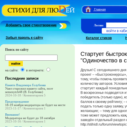
Главная
Добавить свое стихотворение
Логин:
Забыл пароль к сайту
Каталог стихов
Поиск по сайту
Стартует быстро
"Одиночество в с
Друзья! С сегодняшнего дня
на сайте:
в интернете:
проект – «Быстроконкурсы», 
Последние записи
тому, чтобы помочь проявит
количеству авторов. Условия
Памяти Владимира Голубенко
стартует каждый понедельни
Ушел старожил нашего сайта, поэт
semenytch48 (В. Голубенко)
В воскресенье подводятся и
2024-10-18 / Комментариев 5
победитель (только один), 
баллов к своему рейтингу; –
Предупреждение
18-19 ноября модератора не будет на месте
подать только одну заявку, у
2023-11-17 / Комментариев 1
желающие; – тему для одног
Внимание!
тоже может предложить кажд
Модератора не будет до 18 октября
заведён отдельный раздел 
2023-10-16 / Комментариев 1
http://stihidl.ru/forum/viewt