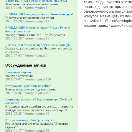
Итоги БК "Зима в России больше, чем зима"
тема – «Одиночество в сети
Завершено читательское голосование
произведения, которые соот
2021-01-08 / Комментариев 1
одновременно являются зая
ВНИМАНИЕ! подводим итоги Зимнеконкурса!
конкурсе. Размещать их лу
Голосуем за понравившиеся стихи
http://stihidl.ru/forum/viewto
2020-12-26 / Комментариев 11
комментариях к данной новос
ВНИМАНИЕ! Новый конкурс! Зима в России -
больше, чем зима
Конкурс зимних стихов с 1 по 25 декабря
2020-11-29 / Комментариев 15
Для тех, чьи стихи не пропущены на Главную
Всегда можно спросить на Форуме, что не так
со стихами
2020-07-07 / Комментариев 0
Обсуждаемые записи
Внезапные строки
Конкурс двустиший
2011-09-01 / Комментариев 110
Осторожно: хулиганы на сайте!
Тролль маскируется под нас с вами
2012-06-06 / Комментариев 107
Внимание, внимание! Быстроконкурс "Зелёный
смайлик"!
К 1 апреля надо подойти серьезно... и устроить
конкурс на самый лучший стих - наоборот!
2011-03-28 / Комментариев 80
Кто на новенький Быстроконкурс?
Кто сумеет любую тему раскрыть "В четыре
строки"?
2011-01-17 / Комментариев 53