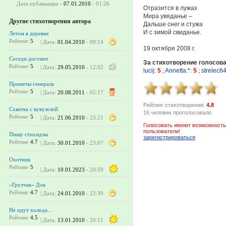
Дата публикации -
07.01.2010
- 01:26
Отразится в лужах
Мира увяданье –
Другие стихотворения автора
Дальше снег и стужа
И с зимой свиданье.
Летом в деревне
Рейтинг
5
| Дата:
01.04.2010
- 09:14
19 октября 2008 г.
Соседи достают
За стихотворение голосов
Рейтинг
5
| Дата:
29.05.2010
- 12:02
lucij
:
5
;
Annetta:*
:
5
;
strelec6
Приметы генерала
Рейтинг
5
| Дата:
20.08.2011
- 05:17
Рейтинг стихотворения:
4.8
Схватка с вувузелой
16 человек проголосовало
Рейтинг
5
| Дата:
21.06.2010
- 23:21
Голосовать имеют возможность
пользователи!
Пишу стихидлы
зарегистрироваться
Рейтинг
4.7
| Дата:
30.01.2010
- 23:07
Охотник
Рейтинг
5
| Дата:
10.01.2023
- 20:59
«Грузчик» Дэн
Рейтинг
4.7
| Дата:
24.01.2010
- 22:39
Не идут холода...
Рейтинг
4.5
| Дата:
13.01.2010
- 20:11