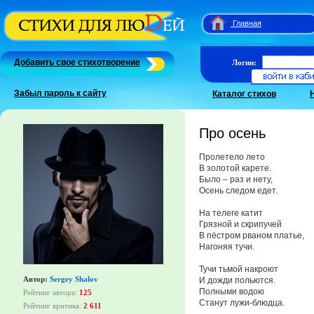
Главная
Добавить свое стихотворение
Логин:
Забыл пароль к сайту
Каталог стихов
Про осень
Пролетело лето
В золотой карете.
Было – раз и нету,
Осень следом едет.
На телеге катит
Грязной и скрипучей
В пёстром рваном платье,
Нагоняя тучи.
Тучи тьмой накроют
Автор:
Sergey Shalov
И дожди польются.
Полными водою
Рейтинг автора:
125
Станут лужи-блюдца.
Рейтинг критика:
2 611