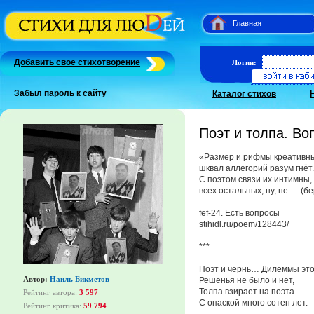
Главная
Добавить свое стихотворение
Логин:
Забыл пароль к сайту
Каталог стихов
Поэт и толпа. Во
«Размер и рифмы креативн
шквал аллегорий разум гнёт.
С поэтом связи их интимны,
всех остальных, ну, не ….(б
fef-24. Есть вопросы
stihidl.ru/poem/128443/
***
Поэт и чернь… Дилеммы эт
Автор:
Наиль Бикметов
Решенья не было и нет,
Толпа взирает на поэта
Рейтинг автора:
3 597
С опаской много сотен лет.
Рейтинг критика:
59 794