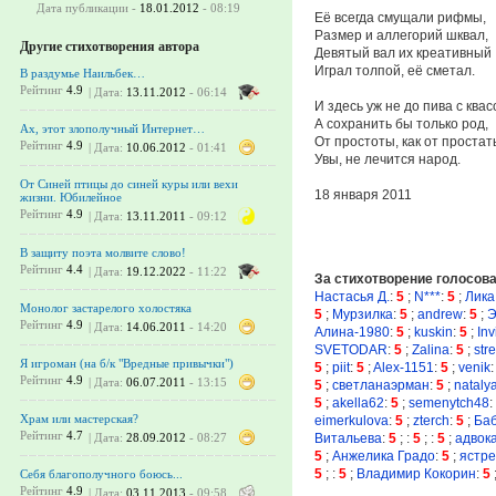
Дата публикации -
18.01.2012
- 08:19
Её всегда смущали рифмы,
Размер и аллегорий шквал,
Другие стихотворения автора
Девятый вал их креативный
Играл толпой, её сметал.
В раздумье Наильбек…
Рейтинг
4.9
| Дата:
13.11.2012
- 06:14
И здесь уж не до пива с квас
А сохранить бы только род,
Ах, этот злополучный Интернет…
От простоты, как от простат
Рейтинг
4.9
| Дата:
10.06.2012
- 01:41
Увы, не лечится народ.
От Синей птицы до синей куры или вехи
18 января 2011
жизни. Юбилейное
Рейтинг
4.9
| Дата:
13.11.2011
- 09:12
В защиту поэта молвите слово!
Рейтинг
4.4
| Дата:
19.12.2022
- 11:22
За стихотворение голосов
Настасья Д.
:
5
;
N***
:
5
;
Лика
Монолог застарелого холостяка
5
;
Мурзилка
:
5
;
andrew
:
5
;
Э
Рейтинг
4.9
| Дата:
14.06.2011
- 14:20
Алина-1980
:
5
;
kuskin
:
5
;
Inv
SVETODAR
:
5
;
Zalina
:
5
;
str
Я игроман (на б/к "Вредные привычки")
5
;
piit
:
5
;
Alex-1151
:
5
;
venik
:
Рейтинг
4.9
| Дата:
06.07.2011
- 13:15
5
;
светланаэрман
:
5
;
nataly
5
;
akella62
:
5
;
semenytch48
:
Храм или мастерская?
eimerkulova
:
5
;
zterch
:
5
;
Баб
Рейтинг
4.7
Витальева
:
5
;
:
5
;
:
5
;
адвок
| Дата:
28.09.2012
- 08:27
5
;
Анжелика Градо
:
5
;
ястр
5
;
:
5
;
Владимир Кокорин
:
5
Себя благополучного боюсь...
Рейтинг
4.9
| Дата:
03.11.2013
- 09:58