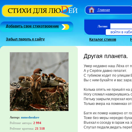
Главная
Добавить свое стихотворение
Логин:
Забыл пароль к сайту
Каталог стихов
Другая планета.
Умер недавно наш Лёха от п
А у Серёги давно гепатит.
С тубиком ходит по улицам 
Вы с ним бухайте и вас зара
Колька опять не пришёл на 
Ногу сломал навернувшись с
Петьку закрыли,порезал кого
Только вчера на поминках от
Батя их помер наверно от го
Автор:
mmoshenkov
Тоже без меры нередко буха
Въехал к соседу в гараж на 
Рейтинг автора:
2 994
Спутал педали,видать пере
Рейтинг критика:
21 518