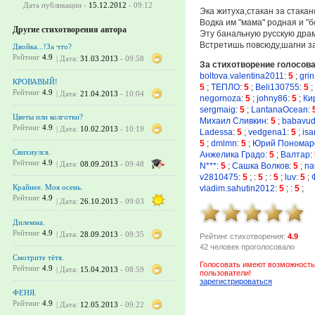
Дата публикации -
15.12.2012
- 09:12
Эка житуха,стакан за стака
Водка им "мама" родная и "бо
Другие стихотворения автора
Эту банальную русскую дра
Встретишь повсюду,шагни за
Двойка...!За что?
Рейтинг
4.9
| Дата:
31.03.2013
- 09:58
За стихотворение голосов
boltova.valentina2011
:
5
;
grin
КРОВАВЫЙ!
5
;
ТЕПЛО
:
5
;
Beli130755
:
5
;
Рейтинг
4.9
| Дата:
21.04.2013
- 10:04
negornoza
:
5
;
johny86
:
5
;
Ки
sergmaig
:
5
;
LantanaOcean
:
Цветы или колготки?
Михаил Сливкин
:
5
;
babavu
Рейтинг
4.9
| Дата:
10.02.2013
- 10:19
Ladessa
:
5
;
vedgena1
:
5
;
is
5
;
dmlmn
:
5
;
Юрий Пономар
Свихнулся.
Анжелика Градо
:
5
;
Валтар
:
Рейтинг
4.9
| Дата:
08.09.2013
- 09:48
N***
:
5
;
Сашка Волков
:
5
;
na
v2810475
:
5
;
:
5
;
:
5
;
luv
:
5
;
Крайнее. Моя осень.
vladim.sahutin2012
:
5
;
:
5
;
Рейтинг
4.9
| Дата:
26.10.2013
- 09:03
Дилемма.
Рейтинг
4.9
| Дата:
28.09.2013
- 09:35
Рейтинг стихотворения:
4.9
42 человек проголосовало
Смотрите тётя.
Голосовать имеют возможность
Рейтинг
4.9
| Дата:
15.04.2013
- 08:59
пользователи!
зарегистрироваться
ФЕНЯ.
Рейтинг
4.9
| Дата:
12.05.2013
- 09:22