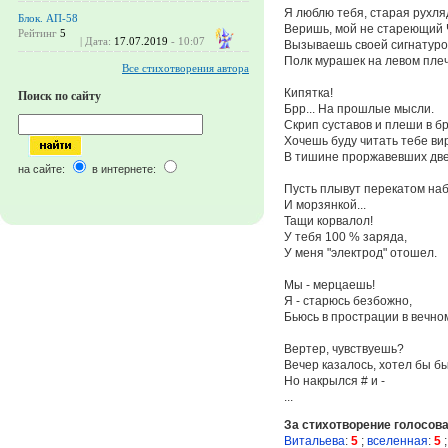
Я люблю тебя, старая рухля
Блок. АП-58
Веришь, мой не стареющий
Рейтинг
5
| Дата:
17.07.2019
- 10:07
Вызываешь своей сигнатуро
Полк мурашек на левом плеч
Все стихотворения автора
Кипятка!
Поиск по сайту
Брр... На прошлые мысли.
Скрип суставов и плеши в б
Хочешь буду читать тебе в
В тишине проржавевших дв
на сайте:
в интернете:
Пусть плывут перекатом на
И морзянкой...
Тащи корвалол!
У тебя 100 % заряда,
У меня "электрод" отошел.
Мы - мерцаешь!
Я - старюсь безбожно,
Бьюсь в прострации в вечном
Вертер, чувствуешь?
Вечер казалось, хотел бы бы
Но накрылся # и -
...
За стихотворение голосов
Витальева
:
5
;
вселенная
:
5