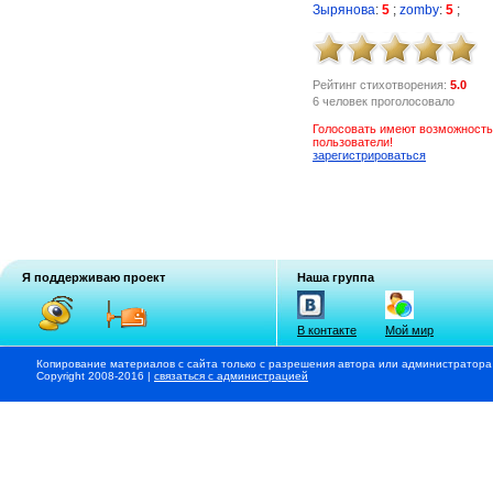
Зырянова
:
5
;
zomby
:
5
;
Рейтинг стихотворения:
5.0
6 человек проголосовало
Голосовать имеют возможность
пользователи!
зарегистрироваться
Я поддерживаю проект
Наша группа
В контакте
Мой мир
Копирование материалов с сайта только с разрешения автора или администратора
Copyright 2008-2016 |
связаться с администрацией