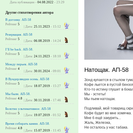
Дата публикации -
04.08.2022
- 23:29
Другие стихотворения автора
В догонку. АП-58
Рейтинг
5
| Дата:
25.11.2023
- 15:12
Резервация. АП-58
Рейтинг
5
| Дата:
06.08.2019
- 14:24
I’ll be back. АП-58.
Рейтинг
5
| Дата:
24.11.2023
- 18:10
Между перьев. АП-58
Натощак. АП-58
Рейтинг
4
| Дата:
30.01.2024
- 09:01
В Вундерляндии осень. АП-58
Зонд купается в стылом тум
Рейтинг
5
Кофе льется в пустой бензо
| Дата:
18.07.2019
- 15:27
Кто-то истину глушит в бока
Мы - эстеты!
Мы были. АП-58.
Рейтинг
4.8
Мы пьем натощак.
| Дата:
30.11.2018
- 17:46
Подливай, мой товарищ скр
Болотно ультимативное. АП-58
Кофе будит во мне хомячка.
Рейтинг
5
| Дата:
19.07.2019
- 01:52
Мне б ещё закурить...
Жаль, Железка,
Время собирать камни. АП-58.
Не осталось у нас табака.
Рейтинг
4.8
| Дата:
15.07.2019
- 11:45