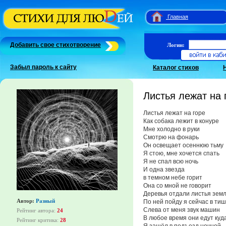
Главная
Добавить свое стихотворение
Логин:
Забыл пароль к сайту
Каталог стихов
Листья лежат на 
Листья лежат на горе
Как собака лежит в конуре
Мне холодно в руки
Смотрю на фонарь
Он освещает осеннюю тьму
Я стою, мне хочется спать
Я не спал всю ночь
И одна звезда
в темном небе горит
Она со мной не говорит
Деревья отдали листья зем
Автор:
Разный
По ней пойду я сейчас в ти
Слева от меня звук машин
Рейтинг автора:
24
В любое время они едут куд
Рейтинг критика:
28
Я зашёл в подъезд ночной