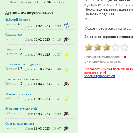
Дата публикации -
01.02.2023
- 23:22
и дверь железная хлопнула 
Несколько листьев зашли вм
Другие стихотворения автора
На моей подошве .
2022
Забытый бродяга
Рейтинг
4.5
| Дата:
01.02.2023
- 04:09
Может потом расставлю запя
Сколько раз
За стихотворение голосов
Рейтинг
3
| Дата:
02.02.2023
- 04:23
Бездомный
Рейтинг
2.8
| Дата:
04.04.2023
- 02:27
Рейтинг стихотворения:
3.0
1 человек проголосовал
В темноте, да по дворам
Рейтинг
3.7
Голосовать имеют возможность
| Дата:
25.10.2024
- 03:00
пользователи!
зарегистрироваться
Невозможно быть никем
Рейтинг
4.5
| Дата:
11.04.2023
- 09:51
Миллионы жизней
Рейтинг
4
| Дата:
13.07.2023
- 00:31
Заложник самого себя
Рейтинг
5
| Дата:
16.03.2023
- 03:09
Смерть сама придёт
Рейтинг
3
| Дата:
11.03.2023
- 03:07