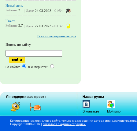
Новый день
Рейтинг
2
| Дата:
24.03.2023
- 01:54
Что-то
Рейтинг
3.7
| Дата:
27.03.2023
- 03:32
Все стихотворения автора
Поиск по сайту
на сайте:
в интернете:
Я поддерживаю проект
Наша группа
В контакте
Мой мир
Копирование материалов с сайта только с разрешения автора или администратора
Copyright 2008-2016 |
связаться с администрацией