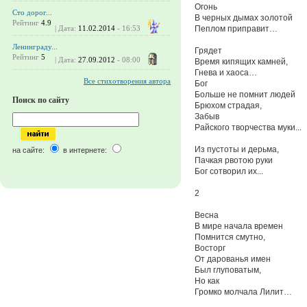
Огонь
Сто дорог...
В черных дымах золотой
Рейтинг
4.9
Пеплом приправит…
| Дата:
11.02.2014
- 16:53
Ленинграду...
Грядет
Рейтинг
5
| Дата:
27.09.2012
- 08:00
Время кипящих камней,
Гнева и хаоса…
Все стихотворения автора
Бог
Больше не помнит людей
Поиск по сайту
Брюхом страдая,
Забыв
Райского творчества муки...
Из пустоты и дерьма,
на сайте:
в интернете:
Пачкая рвотою руки
Бог сотворил их...
2
Весна
В мире начала времен
Помнится смутно,
Восторг
От дарованья имен
Был глуповатым,
Но как
Громко молчала Лилит…