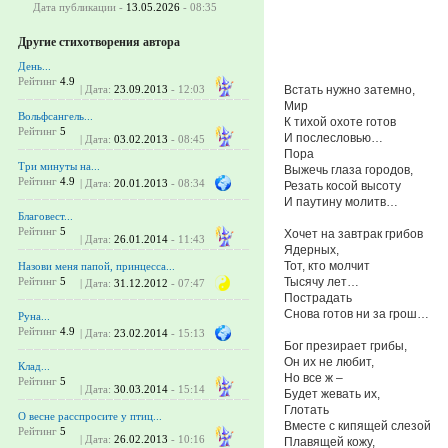
Дата публикации -
13.05.2026
- 08:35
Другие стихотворения автора
День...
Рейтинг
4.9
Встать нужно затемно,
| Дата:
23.09.2013
- 12:03
Мир
Вольфсангель...
К тихой охоте готов
Рейтинг
5
И послесловью…
| Дата:
03.02.2013
- 08:45
Пора
Три минуты на...
Выжечь глаза городов,
Рейтинг
4.9
| Дата:
20.01.2013
- 08:34
Резать косой высоту
И паутину молитв…
Благовест...
Рейтинг
5
Хочет на завтрак грибов
| Дата:
26.01.2014
- 11:43
Ядерных,
Тот, кто молчит
Назови меня папой, принцесса...
Тысячу лет…
Рейтинг
5
| Дата:
31.12.2012
- 07:47
Пострадать
Снова готов ни за грош…
Руна...
Рейтинг
4.9
| Дата:
23.02.2014
- 15:13
Бог презирает грибы,
Он их не любит,
Клад...
Но все ж –
Рейтинг
5
| Дата:
30.03.2014
- 15:14
Будет жевать их,
Глотать
О весне расспросите у птиц...
Вместе с кипящей слезой
Рейтинг
5
| Дата:
26.02.2013
- 10:16
Плавящей кожу,