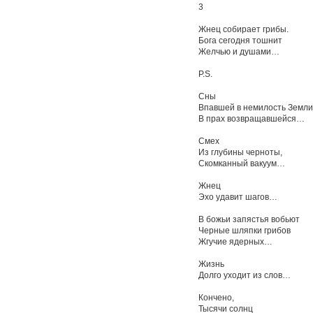
3
Жнец собирает грибы.
Бога сегодня тошнит
Желчью и душами…
P.S.
Cны
Впавшей в немилость Земли
В прах возвращавшейся…
Смех
Из глубины черноты,
Скомканный вакуум…
Жнец
Эхо удавит шагов…
В божьи запястья вобьют
Черные шляпки грибов
Жгучие ядерных…
Жизнь
Долго уходит из слов…
Кончено,
Тысячи солнц