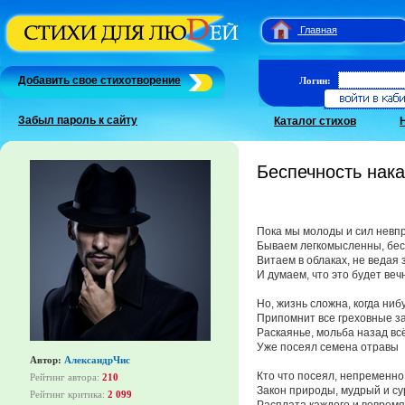
Главная
Добавить свое стихотворение
Логин:
Забыл пароль к сайту
Каталог стихов
Беспечность нак
Пока мы молоды и сил невп
Бываем легкомысленны, бе
Витаем в облаках, не ведая 
И думаем, что это будет веч
Но, жизнь сложна, когда ниб
Припомнит все греховные з
Раскаянье, мольба назад вс
Уже посеял семена отравы
Автор:
АлександрЧис
Кто что посеял, непременно
Рейтинг автора:
210
Закон природы, мудрый и с
Рейтинг критика:
2 099
Расплата каждого и вовремя