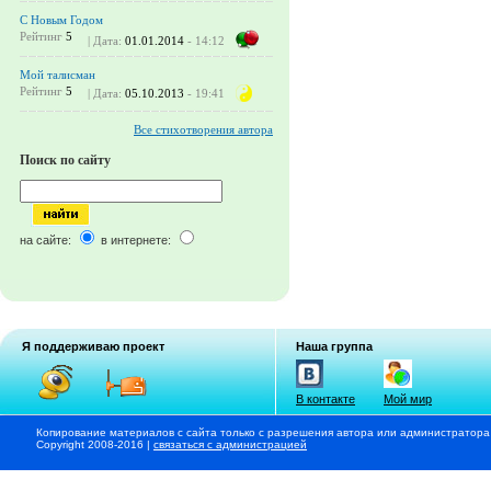
С Новым Годом
Рейтинг
5
| Дата:
01.01.2014
- 14:12
Мой талисман
Рейтинг
5
| Дата:
05.10.2013
- 19:41
Все стихотворения автора
Поиск по сайту
на сайте:
в интернете:
Я поддерживаю проект
Наша группа
В контакте
Мой мир
Копирование материалов с сайта только с разрешения автора или администратора
Copyright 2008-2016 |
связаться с администрацией