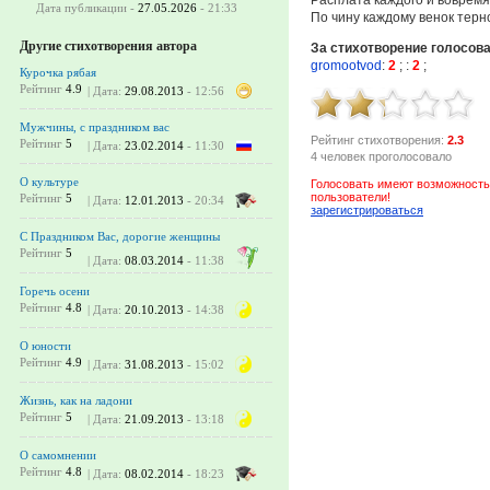
Дата публикации -
27.05.2026
- 21:33
По чину каждому венок тер
Другие стихотворения автора
За стихотворение голосов
gromootvod
:
2
;
:
2
;
Курочка рябая
Рейтинг
4.9
| Дата:
29.08.2013
- 12:56
Мужчины, с праздником вас
Рейтинг стихотворения:
2.3
Рейтинг
5
| Дата:
23.02.2014
- 11:30
4 человек проголосовало
О культуре
Голосовать имеют возможность
пользователи!
Рейтинг
5
| Дата:
12.01.2013
- 20:34
зарегистрироваться
С Праздником Вас, дорогие женщины
Рейтинг
5
| Дата:
08.03.2014
- 11:38
Горечь осени
Рейтинг
4.8
| Дата:
20.10.2013
- 14:38
О юности
Рейтинг
4.9
| Дата:
31.08.2013
- 15:02
Жизнь, как на ладони
Рейтинг
5
| Дата:
21.09.2013
- 13:18
О самомнении
Рейтинг
4.8
| Дата:
08.02.2014
- 18:23