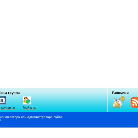
Наша группа
Рассылки
 контакте
Мой мир
шения автора или администратора сайта.
й