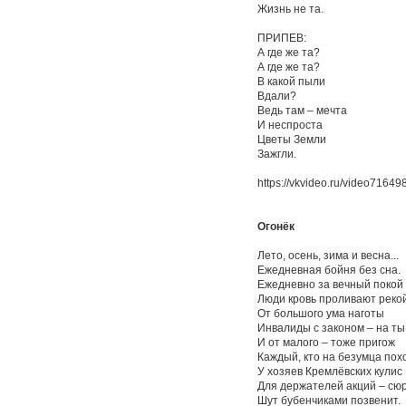
Жизнь не та.
ПРИПЕВ:
А где же та?
А где же та?
В какой пыли
Вдали?
Ведь там – мечта
И неспроста
Цветы Земли
Зажгли.
https://vkvideo.ru/video716
Огонёк
Лето, осень, зима и весна...
Ежедневная бойня без сна.
Ежедневно за вечный покой
Люди кровь проливают рекой
От большого ума наготы
Инвалиды с законом – на ты
И от малого – тоже пригож
Каждый, кто на безумца пох
У хозяев Кремлёвских кулис
Для держателей акций – сю
Шут бубенчиками позвенит.