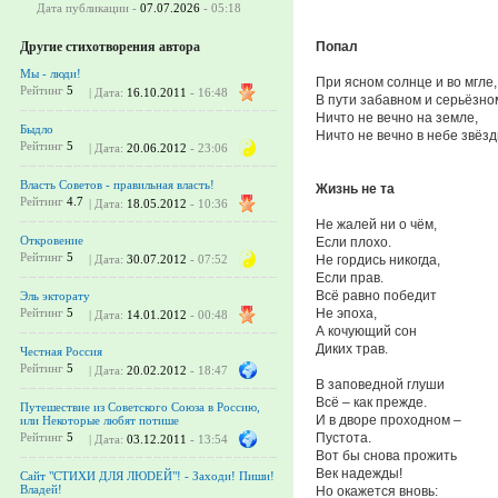
Дата публикации -
07.07.2026
- 05:18
Попал
Другие стихотворения автора
Мы - люди!
При ясном солнце и во мгле,
Рейтинг
5
| Дата:
16.10.2011
- 16:48
В пути забавном и серьёзно
Ничто не вечно на земле,
Быдло
Ничто не вечно в небе звёзд
Рейтинг
5
| Дата:
20.06.2012
- 23:06
Власть Советов - правильная власть!
Жизнь не та
Рейтинг
4.7
| Дата:
18.05.2012
- 10:36
Не жалей ни о чём,
Откровение
Если плохо.
Рейтинг
5
Не гордись никогда,
| Дата:
30.07.2012
- 07:52
Если прав.
Всё равно победит
Эль экторату
Не эпоха,
Рейтинг
5
| Дата:
14.01.2012
- 00:48
А кочующий сон
Диких трав.
Честная Россия
Рейтинг
5
| Дата:
20.02.2012
- 18:47
В заповедной глуши
Всё – как прежде.
Путешествие из Советского Союза в Россию,
И в дворе проходном –
или Некоторые любят потише
Пустота.
Рейтинг
5
| Дата:
03.12.2011
- 13:54
Вот бы снова прожить
Век надежды!
Сайт "СТИХИ ДЛЯ ЛЮDЕЙ"! - Заходи! Пиши!
Владей!
Но окажется вновь: