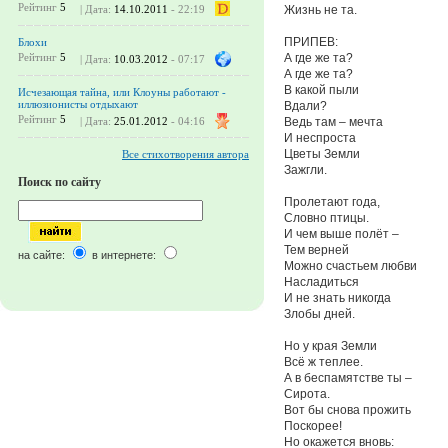
Рейтинг
5
Жизнь не та.
| Дата:
14.10.2011
- 22:19
ПРИПЕВ:
Блохи
А где же та?
Рейтинг
5
| Дата:
10.03.2012
- 07:17
А где же та?
В какой пыли
Исчезающая тайна, или Клоуны работают -
иллюзионисты отдыхают
Вдали?
Рейтинг
5
Ведь там – мечта
| Дата:
25.01.2012
- 04:16
И неспроста
Цветы Земли
Все стихотворения автора
Зажгли.
Поиск по сайту
Пролетают года,
Словно птицы.
И чем выше полёт –
Тем верней
на сайте:
в интернете:
Можно счастьем любви
Насладиться
И не знать никогда
Злобы дней.
Но у края Земли
Всё ж теплее.
А в беспамятстве ты –
Сирота.
Вот бы снова прожить
Поскорее!
Но окажется вновь: