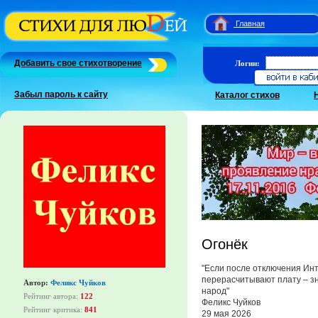
Главная
Добавить свое стихотворение
Логин:
Забыл пароль к сайту
Каталог стихов
Огонёк
"Если после отключения Ин
перерасчитывают плату – зн
Автор:
Феликс Чуйков
народ"
Рейтинг автора:
122
Феликс Чуйков
Рейтинг критика:
841
29 мая 2026