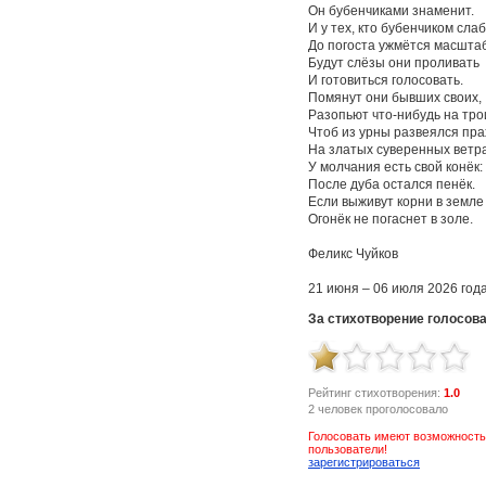
Он бубенчиками знаменит.
И у тех, кто бубенчиком слаб
До погоста ужмётся масштаб
Будут слёзы они проливать
И готовиться голосовать.
Помянут они бывших своих,
Разопьют что-нибудь на тро
Чтоб из урны развеялся пра
На златых суверенных ветра
У молчания есть свой конёк:
После дуба остался пенёк.
Если выживут корни в земле
Огонёк не погаснет в золе.
Феликс Чуйков
21 июня – 06 июля 2026 год
За стихотворение голосов
Рейтинг стихотворения:
1.0
2 человек проголосовало
Голосовать имеют возможность
пользователи!
зарегистрироваться