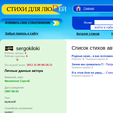
Главная
Добавить свое стихотворение
Логин:
Забыл пароль к сайту
Каталог стихов
Список стихов ав
sergokiloki
Рейтинг автора:
4
Родные края... я вас вспомин
Рейтинг критика:
6
Рейтинг
5
/ Комментариев
4
Зачем мы сражались?!
/
Патр
Последний визит:
2012-11-09 08:50:51
Комментариев
2
Личные данные автора
Я в этом бою не умру...
/
Стихи
Комментариев
3
Фамилия, имя:
Филиппов Сергей
Дата рождения:
1997-06-03
Пол:
мужской
Семейное положение:
холост