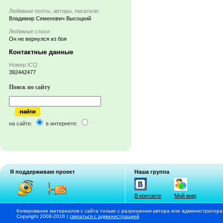
Любимые поэты, авторы, писатели:
Владимир Семенович Высоцкий
Любимые стихи:
Он не вернулся из боя
Контактные данные
Номер ICQ:
392442477
Поиск по сайту
на сайте:
в интернете:
Я поддерживаю проект
Наша группа
В контакте
Мой мир
Копирование материалов с сайта только с разрешения автора или администратора
Copyright 2008-2016 |
связаться с администрацией