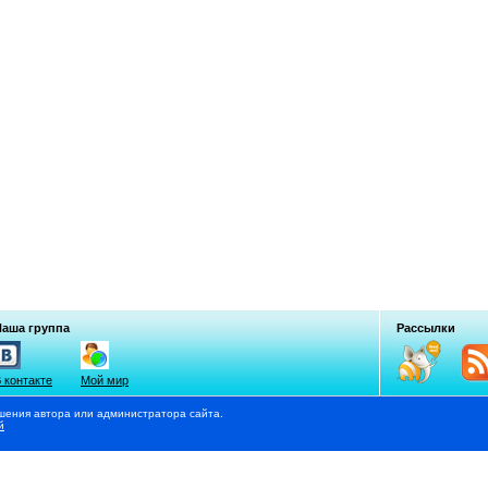
Наша группа
Рассылки
 контакте
Мой мир
шения автора или администратора сайта.
й