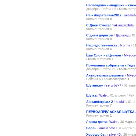
Нескладушки-ладушки – све
декабря / Рейтинг
5
/ Коммента
Не избирателям-2017
/
setimsh
Комментариев
0
С Днём Смеха!
/
lak-nadezhda
/
Комментариев
4
С днём дураков
/
Дармоед
/ 01
Комментариев
0
Наследственность
/
Norma
/ 1
Комментариев
4
Їхав Слон на Цейлон
/
MFedor
/ Комментариев
1
Пожелания собратьям к Году
декабря / Рейтинг
5
/ Коммента
Антиреклама рекламы
/
MFed
Рейтинг
5
/ Комментариев
1
Шутникам
/
sergrb777
/ 01 апре
1
Шутка
/
Walet
/ 01 апреля / Рей
Alexanderplatz 2
/
kuskin
/ 01 а
Комментариев
7
ПЕРВОАПРЕЛЬСКАЯ ШУТКА
Комментариев
1
Ложка дегтя
/
Walet
/ 30 марта 
Баран
/
amelishato
/ 01 марта /
Хорошо бы.
/
silver40
/ 26 янва