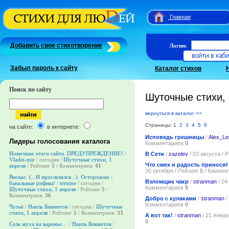
Главная
Добавить свое стихотворение
Логин:
Забыл пароль к сайту
Каталог стихов
Поиск по сайту
Шуточные стихи, 
вернуться в каталог >>
Страницы: 1
2
3
4
5
6
на сайте:
в интернете:
Исповедь грешницы
/
Alex_Le
Лидеры голосования каталога
Комментариев
0
Новичкам этого сайта. ПРЕДУПРЕЖДЕНИЕ!
/
В Сети
/
zazelev
/ 03 августа / 
Vladei-mir
/ сегодня /
Шуточные стихи, 1
Что смех и радость приносят
апреля
/ Рейтинг
5
/ Комментриев:
41
30 октября / Рейтинг
5
/ Коммен
Вискас. (...И прослезился...). Осторожно -
Взломщик чакр
/
stranman
/ 04
банальные рифмы!
/
trenine
/ сегодня /
Комментариев
9
Шуточные стихи, 1 апреля
/ Рейтинг
5
/
Комментриев:
36
Добро с кулаками
/
stranman
/
Комментариев
0
Чутьё
/
Наиль Бикметов
/ сегодня /
Шуточные
стихи, 1 апреля
/ Рейтинг
5
/ Комментриев:
33
А вот так!
/
stranman
/ 21 январ
0
Села муха на варенье…
/
Наиль Бикметов
/