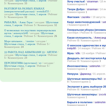
сегодня /
Шуточные стихи, 1 апреля
/ Рейтинг
Хочу счастья!
/
stranman
/ 18 я
5
/ Комментриев:
33
Комментариев
6
РАЗГОВОР НА РАЗНЫХ ЯЗЫКАХ
Твори Добро
/
stranman
/ 14 я
(юмористический рассказ)
/
svetnikif55
/
Комментариев
1
сегодня /
Шуточные стихи, 1 апреля
/ Рейтинг
Фантазия
/
zazelev
/ 19 августа
5
/ Комментриев:
32
Казус животноводческий
/
se
РЫБАЛКА.
/
Алекс Герас
/ сегодня /
Шуточные
/ Комментариев
0
стихи, 1 апреля
/ Рейтинг
5
/ Комментриев:
32
Генеральная уборка (впомин
О возможных последствиях первоапрельских
сентября / Рейтинг
0
/ Коммент
шуток
/
semenytch48
/ сегодня /
Шуточные
стихи, 1 апреля
/ Рейтинг
5
/ Комментриев:
26
Какая оплошность.
/
Александ
Рейтинг
0
/ Комментариев
0
Море штильное...
/
trenine
/ сегодня /
Шуточные стихи, 1 апреля
/ Рейтинг
5
/
О женском одиночестве и му
Комментриев:
24
tretiy68
/ 14 января / Рейтинг
4
/
))) РАБОТА НАД АШЫПКАМИ )))
/
ARTJEM
/
Муха
/
k8k
/ 19 ноября / Рейтин
сегодня /
Шуточные стихи, 1 апреля
/ Рейтинг
5
/ Комментриев:
23
Двадцать лет восторгался А
Рейтинг
0
/ Комментариев
3
ПЕРСПЕКТИВА (шуточное)
/
ev
/ сегодня /
Шуточные стихи, 1 апреля
/ Рейтинг
5
/
Инопланетянка
/
setimshin
/ 07
Комментриев:
21
Комментариев
2
Непруха
/
Дармоед
/ 01 апреля 
Шуточные миниатюры №2
/
z
0
/ Комментариев
1
Экспромт в день выборов-20
Рейтинг
0
/ Комментариев
7
Шуточные миниатюры
/
zxcv
Комментариев
1
Барыги в политике
/
setimshin
Комментариев
2