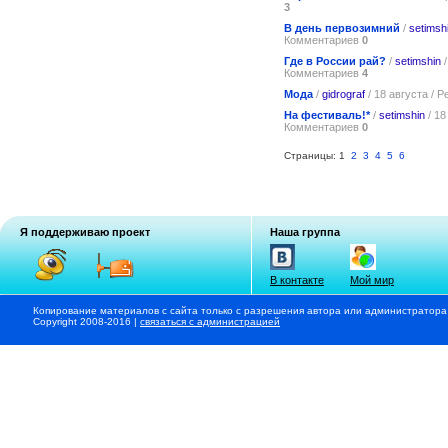
3
В день первозимний
/
setimsh
Комментариев
0
Где в России рай?
/
setimshin
/
Комментариев
4
Мода
/
gidrograf
/ 18 августа / 
На фестиваль!*
/
setimshin
/ 18
Комментариев
0
Страницы: 1
2
3
4
5
6
Я поддерживаю проект
Наша группа
В контакте
Мой мир
Копирование материалов с сайта только с разрешения автора или администратора
Copyright 2008-2016 |
связаться с администрацией