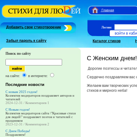
Главная
Добавить свое стихотворение
Логин:
Забыл пароль к сайту
Каталог стихов
Поиск по сайту
С Женским днем!
Дорогие поэтессы и читате
на сайте:
в интернете:
Сердечно поздравляем вас с
Последние новости
Желаем вам творческих усп
стихов и мирного неба!
С новым 2025 годом!
Коллектив модераторов поздравляет авторов и
читателей
2024-12-31 / Комментариев 1
С Новым годом!
Коллектив модераторов сайта \"Красивые стихи
для людей\" поздравляет поэтов и читателей с
праздником
2023-12-31 / Комментариев 2
С Днем Победы!
Поздравляем!