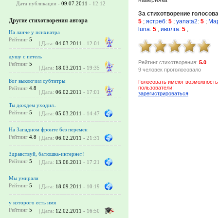
Дата публикации -
09.07.2011
- 12:12
За стихотворение голосов
Другие стихотворения автора
5
;
ястреб
:
5
;
yanata2
:
5
;
Ма
luna
:
5
;
иволга
:
5
;
На ланче у психиатра
Рейтинг
5
| Дата:
04.03.2011
- 12:01
душу с петель
Рейтинг стихотворения:
5.0
Рейтинг
5
| Дата:
18.03.2011
- 19:35
9 человек проголосовало
Бог выключил субтитры
Голосовать имеют возможность
пользователи!
Рейтинг
4.8
| Дата:
06.02.2011
- 17:01
зарегистрироваться
Ты дождем уходил..
Рейтинг
5
| Дата:
05.03.2011
- 14:47
На Западном фронте без перемен
Рейтинг
4.8
| Дата:
06.02.2011
- 21:31
Здравствуй, батюшка-интернет!
Рейтинг
5
| Дата:
13.06.2011
- 17:21
Мы умирали
Рейтинг
5
| Дата:
18.09.2011
- 10:19
у которого есть имя
Рейтинг
5
| Дата:
12.02.2011
- 16:50