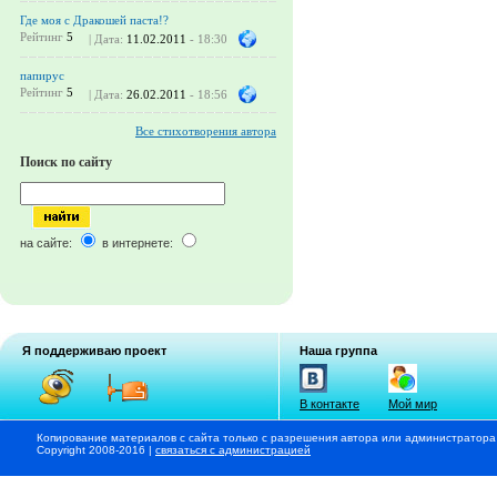
Где моя с Дракошей паста!?
Рейтинг
5
| Дата:
11.02.2011
- 18:30
папирус
Рейтинг
5
| Дата:
26.02.2011
- 18:56
Все стихотворения автора
Поиск по сайту
на сайте:
в интернете:
Я поддерживаю проект
Наша группа
В контакте
Мой мир
Копирование материалов с сайта только с разрешения автора или администратора
Copyright 2008-2016 |
связаться с администрацией