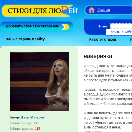
Главная
Добавить свое стихотворение
Логин:
Забыл пароль к сайту
Каталог стихов
наверняка
и если дышать, то только д
сбивая как простынь жизнь,
не быть для мечты судьей и
а просто идти к судьбе как к
пускай, что промокли телом 
а сердце душой промокло в 
мы ближе и ближе к заслуже
и больше и больше разорван
и мне не понять, где же моя
Автор:
Джек Абатуров
и где мои чувства, что воспе
но вот убегает детство в см
Рейтинг автора:
139
а мы остаемся в небе,
Рейтинг критика:
115
наверняка