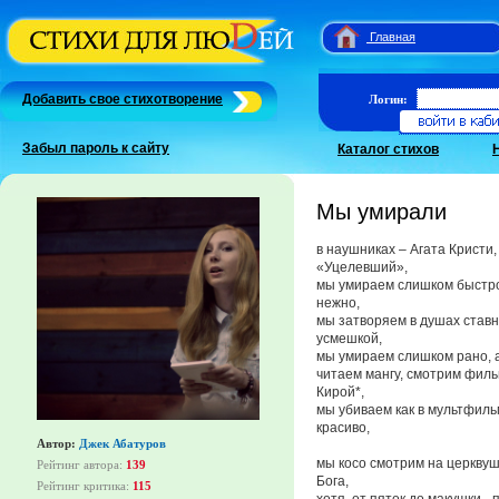
Главная
Добавить свое стихотворение
Логин:
Забыл пароль к сайту
Каталог стихов
Мы умирали
в наушниках – Агата Кристи,
«Уцелевший»,
мы умираем слишком быстро
нежно,
мы затворяем в душах ставн
усмешкой,
мы умираем слишком рано, 
читаем мангу, смотрим фил
Кирой*,
мы убиваем как в мультфиль
красиво,
Автор:
Джек Абатуров
мы косо смотрим на церквушк
Рейтинг автора:
139
Бога,
Рейтинг критика:
115
хотя, от пяток до макушки -