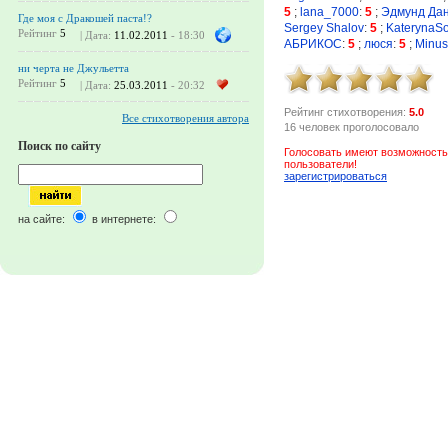
5
;
lana_7000
:
5
;
Эдмунд Да
Где моя с Дракошей паста!?
Sergey Shalov
:
5
;
KaterynaSo
Рейтинг
5
| Дата:
11.02.2011
- 18:30
АБРИКОС
:
5
;
люся
:
5
;
Minus
ни черта не Джульетта
Рейтинг
5
| Дата:
25.03.2011
- 20:32
Рейтинг стихотворения:
5.0
Все стихотворения автора
16 человек проголосовало
Поиск по сайту
Голосовать имеют возможность
пользователи!
зарегистрироваться
на сайте:
в интернете: