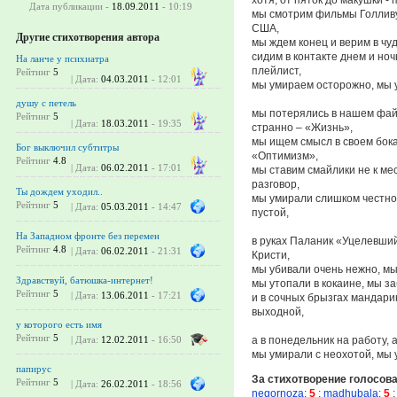
Дата публикации -
18.09.2011
- 10:19
мы смотрим фильмы Голливу
США,
Другие стихотворения автора
мы ждем конец и верим в чуд
сидим в контакте днем и но
На ланче у психиатра
плейлист,
Рейтинг
5
| Дата:
04.03.2011
- 12:01
мы умираем осторожно, мы 
душу с петель
мы потерялись в нашем фай
Рейтинг
5
| Дата:
18.03.2011
- 19:35
странно – «Жизнь»,
мы ищем смысл в своем бок
Бог выключил субтитры
«Оптимизм»,
Рейтинг
4.8
| Дата:
06.02.2011
- 17:01
мы ставим смайлики не к ме
разговор,
Ты дождем уходил..
мы умирали слишком честно
Рейтинг
5
| Дата:
05.03.2011
- 14:47
пустой,
На Западном фронте без перемен
в руках Паланик «Уцелевший
Рейтинг
4.8
| Дата:
06.02.2011
- 21:31
Кристи,
мы убивали очень нежно, м
Здравствуй, батюшка-интернет!
мы утопали в кокаине, мы з
Рейтинг
5
| Дата:
13.06.2011
- 17:21
и в сочных брызгах мандари
выходной,
у которого есть имя
Рейтинг
5
а в понедельник на работу, а
| Дата:
12.02.2011
- 16:50
мы умирали с неохотой, мы 
папирус
За стихотворение голосов
Рейтинг
5
| Дата:
26.02.2011
- 18:56
negornoza
:
5
;
madhubala
:
5