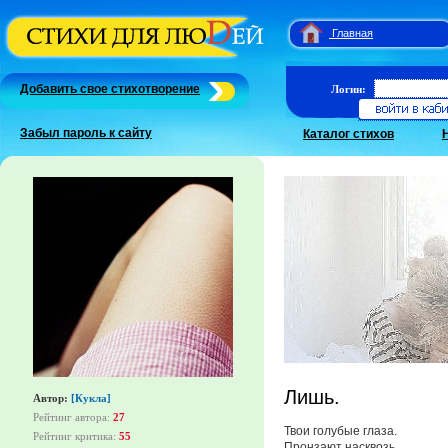
Главная
Добавить свое стихотворение
Логин:
Забыл пароль к сайту
Каталог стихов
Лишь.
Автор:
[Кукла]
Рейтинг автора:
27
Твои голубые глаза.
Рейтинг критика:
55
Пронзают насквозь.