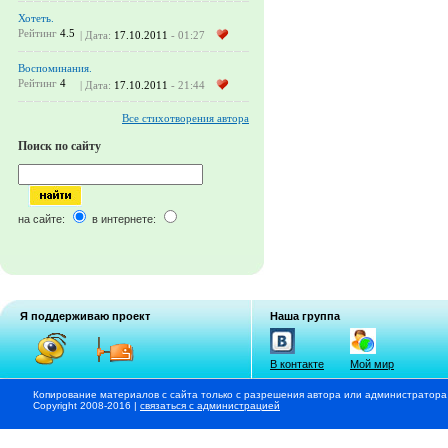
Хотеть.
Рейтинг
4.5
| Дата:
17.10.2011
- 01:27
Воспоминания.
Рейтинг
4
| Дата:
17.10.2011
- 21:44
Все стихотворения автора
Поиск по сайту
на сайте:
в интернете:
Я поддерживаю проект
Наша группа
В контакте
Мой мир
Копирование материалов с сайта только с разрешения автора или администратора
Copyright 2008-2016 |
связаться с администрацией