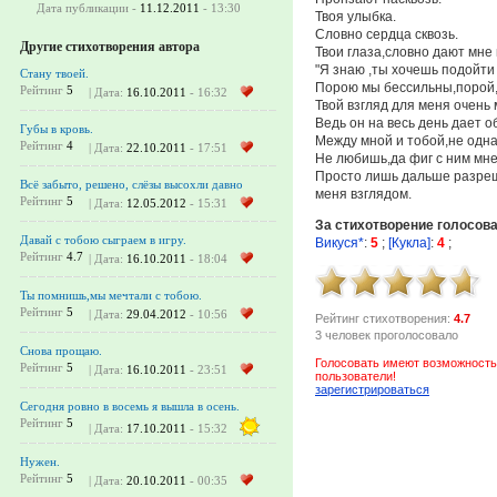
Дата публикации -
11.12.2011
- 13:30
Твоя улыбка.
Словно сердца сквозь.
Другие стихотворения автора
Твои глаза,словно дают мне
"Я знаю ,ты хочешь подойти 
Стану твоей.
Порою мы бессильны,порой,
Рейтинг
5
| Дата:
16.10.2011
- 16:32
Твой взгляд для меня очень
Ведь он на весь день дает о
Губы в кровь.
Между мной и тобой,не одна
Рейтинг
4
| Дата:
22.10.2011
- 17:51
Не любишь,да фиг с ним мне
Просто лишь дальше разреш
Всё забыто, решено, слёзы высохли давно
меня взглядом.
Рейтинг
5
| Дата:
12.05.2012
- 15:31
За стихотворение голосов
Давай с тобою сыграем в игру.
Викуся*
:
5
;
[Кукла]
:
4
;
Рейтинг
4.7
| Дата:
16.10.2011
- 18:04
Ты помнишь,мы мечтали с тобою.
Рейтинг
5
| Дата:
29.04.2012
- 10:56
Рейтинг стихотворения:
4.7
3 человек проголосовало
Снова прощаю.
Голосовать имеют возможность
Рейтинг
5
| Дата:
16.10.2011
- 23:51
пользователи!
зарегистрироваться
Сегодня ровно в восемь я вышла в осень.
Рейтинг
5
| Дата:
17.10.2011
- 15:32
Нужен.
Рейтинг
5
| Дата:
20.10.2011
- 00:35