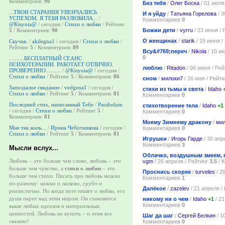
Комментриев:
90
Без тебя
/
Олег Боска
/ 01 июля
...ТВОИ СТАРАНИЯ УВЕНЧАЛИСЬ
И я уйду
/
Татьяна Горелова
/ 3
УСПЕХОМ. Я ТЕБЯ РАЗЛЮБИЛА...
/
Комментариев
0
@Kisynia@
/ сегодня /
Стихи о любви
/ Рейтинг
Божии дети
/
vyrru
/ 23 июня /
5
/ Комментриев:
90
О женщинах
/
starik
/ 19 июня /
Скучая.
/
akilegna1
/ сегодня /
Стихи о любви
/
Рейтинг
5
/ Комментриев:
89
Всу&#769;переч
/
Nikola
/ 10 и
0
..........БЕСПЛАТНЫЙ СЕАНС
ПСИХОТЕРАПИИ. РАБОТАЕТ ОТЛИЧНО.
люблю
/
Ritadon
/ 06 июня / Ре
ПРОВЕРЕННО..........
/
@Kisynia@
/ сегодня /
Стихи о любви
/ Рейтинг
5
/ Комментриев:
86
сном
/
милоки7
/ 26 мая / Рейт
Запоздалое свидание
/
vedgena1
/ сегодня /
стихи из тьмы и света
/
Idaho
Стихи о любви
/ Рейтинг
5
/ Комментриев:
81
Комментариев
0
Последний стих, написанный Тебе
/
Parabelum
стихотворение тела
/
Idaho
+1
/ сегодня /
Стихи о любви
/ Рейтинг
5
/
Комментариев
0
Комментриев:
81
Моему Зимнему дракону
/
ми
Мне так жаль...
/
Ирина Чеботникова
/ сегодня /
Комментариев
0
Стихи о любви
/ Рейтинг
5
/ Комментриев:
81
Игрушки
/
Игорь Гарде
/ 30 апр
Комментариев
3
Мысли вслух...
Облачко, воздушным змеем, п
Любовь – это больше чем слово, любовь – это
vgm
/ 26 апреля / Рейтинг
3.5
/ 
больше чем чувство, а
стихи о любви
– это
Проснись скорее
/
turveles
/ 2
больше чем стихи. Писать про любовь можно
Комментариев
1
по-разному: нежно и ласково, грубо и
Далёкое
/
zazelev
/ 21 апреля /
реалистично. Но когда поэт пишет о любви, его
душа парит над этим миром. Он становится
никому ни о чем
/
Idaho
+1
/ 21
Комментариев
0
выше любых идеалов и материальных
ценностей. Любовь не купить – и этим все
Шаг да шаг
/
Сергей Белкин
/ 1
сказано!
Комментариев
0