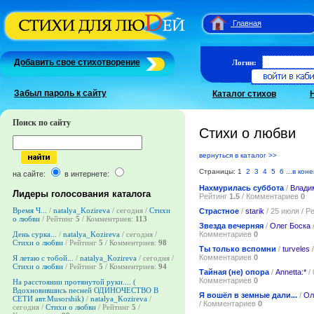
Главная
Добавить свое стихотворение
Логин:
Забыл пароль к сайту
Каталог стихов
Поиск по сайту
Стихи о любви
вернуться в каталог >>
Страницы: 1
2
3
4
5
6
...
в коне
на сайте:
в интернете:
Нахмурилась суббота
/
Влади
Лидеры голосования каталога
Рейтинг
1.5
/ Комментариев
0
Время Ч...
/
natalya_Kozireva
/ сегодня /
Стихи
Страстное
/
starik
/ 25 июля / Р
о любви
/ Рейтинг
5
/ Комментриев:
113
Звезда вечерняя
/
Олег Боска
Комментариев
0
День сурка...
/
natalya_Kozireva
/ сегодня /
Стихи о любви
/ Рейтинг
5
/ Комментриев:
98
Ты только вспомни
/
turveles
/
Комментариев
0
Я летаю с тобой...
/
natalya_Kozireva
/ сегодня /
Стихи о любви
/ Рейтинг
5
/ Комментриев:
94
Тайная (не) опора
/
Annetta:*
/ 
Комментариев
0
На расстоянии протянутой руки.... (
Вдохновившись песней ОДИНОЧЕСТВО В
Я вошёл в земные дали...
/
Ол
СЕТИ авт.Musorshik)
/
natalya_Kozireva
/
/ Комментариев
0
сегодня /
Стихи о любви
/ Рейтинг
5
/