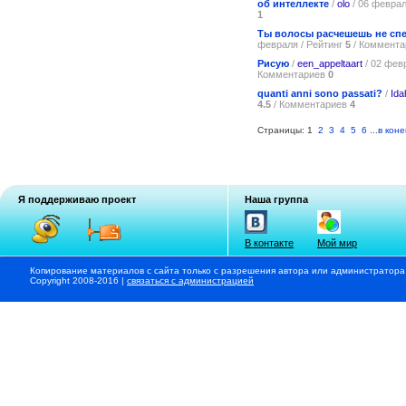
об интеллекте
/
olo
/ 06 феврал
1
Ты волосы расчешешь не сп
февраля / Рейтинг
5
/ Коммент
Рисую
/
een_appeltaart
/ 02 фев
Комментариев
0
quanti anni sono passati?
/
Ida
4.5
/ Комментариев
4
Страницы: 1
2
3
4
5
6
...
в коне
Я поддерживаю проект
Наша группа
В контакте
Мой мир
Копирование материалов с сайта только с разрешения автора или администратора
Copyright 2008-2016 |
связаться с администрацией