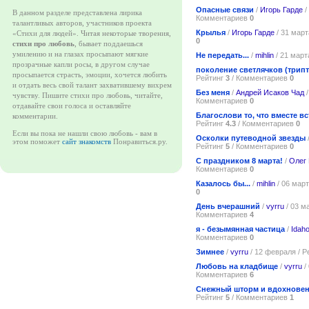
Опасные связи
/
Игорь Гарде
/
В данном разделе представлена лирика
Комментариев
0
талантливых авторов, участников проекта
Крылья
/
Игорь Гарде
/ 31 март
«Стихи для людей». Читая некоторые творения,
0
стихи про любовь
, бывает поддаешься
умилению и на глазах просыпают мягкие
Не передать...
/
mihlin
/ 21 март
прозрачные капли росы, в другом случае
поколение светлячков (трипт
просыпается страсть, эмоции, хочется любить
Рейтинг
3
/ Комментариев
0
и отдать весь свой талант захватившему вихрем
Без меня
/
Андрей Исаков Чад
/
чувству. Пишите стихи про любовь, читайте,
Комментариев
0
отдавайте свои голоса и оставляйте
Благослови то, что вместе в
комментарии.
Рейтинг
4.3
/ Комментариев
0
Если вы пока не нашли свою любовь - вам в
Осколки путеводной звезды
этом поможет
сайт знакомств
Понравиться.ру.
Рейтинг
5
/ Комментариев
0
С праздником 8 марта!
/
Олег 
Комментариев
0
Казалось бы...
/
mihlin
/ 06 март
0
День вчерашний
/
vyrru
/ 03 м
Комментариев
4
я - безымянная частица
/
Idah
Комментариев
0
Зимнее
/
vyrru
/ 12 февраля / Р
Любовь на кладбище
/
vyrru
/
Комментариев
6
Снежный шторм и вдохнове
Рейтинг
5
/ Комментариев
1