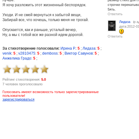
размер стихо для г
Я хочу разложить этот жизненный беспорядок.
строчке перекатыв
5ять.
Ответить
Уходи. И не смей вернуться к забытой вещи,
Забирай все, что хочешь, только меня не трогай.
Лидаза
ip 
дата:2012-01
Опускается, как и раньше, усталый вечер,
Ну, а мы с тобой все же разной идем дорогой.
Ответить
За стихотворение голосовали:
Ирина Р.
:
5
;
Лидаза
:
5
;
venik
:
5
;
v2810475
:
5
;
demboss
:
5
;
Виктор Савунов
:
5
;
Анжелика Градо
:
5
;
Рейтинг стихотворения:
5.0
7 человек проголосовало
Голосовать имеют возможность только зарегистрированные
пользователи!
зарегистрироваться