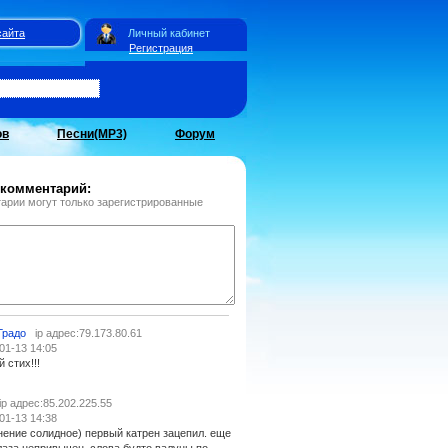
сайта
Личный кабинет
Регистрация
ов
Песни(MP3)
Форум
 комментарий:
арии могут только зарегистрированные
Градо
ip адрес:79.173.80.61
01-13 14:05
 стих!!!
ip адрес:85.202.225.55
01-13 14:38
нение солидное) первый катрен зацепил. еще