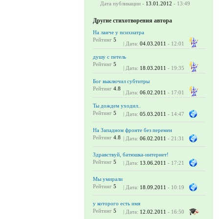
Дата публикации -
13.01.2012
- 13:49
Другие стихотворения автора
На ланче у психиатра
Рейтинг
5
| Дата:
04.03.2011
- 12:01
душу с петель
Рейтинг
5
| Дата:
18.03.2011
- 19:35
Бог выключил субтитры
Рейтинг
4.8
| Дата:
06.02.2011
- 17:01
Ты дождем уходил..
Рейтинг
5
| Дата:
05.03.2011
- 14:47
На Западном фронте без перемен
Рейтинг
4.8
| Дата:
06.02.2011
- 21:31
Здравствуй, батюшка-интернет!
Рейтинг
5
| Дата:
13.06.2011
- 17:21
Мы умирали
Рейтинг
5
| Дата:
18.09.2011
- 10:19
у которого есть имя
Рейтинг
5
| Дата:
12.02.2011
- 16:50