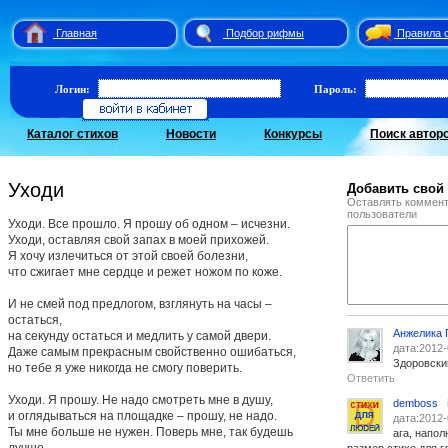
Главная
Подбор рифмы
Правила 
Логин:
Пароль:
Каталог стихов
Новости
Конкурсы
Поиск автор
Уходи
Добавить свой
Оставлять коммент
пользователи
Уходи. Все прошло. Я прошу об одном – исчезни.
Уходи, оставляя свой запах в моей прихожей.
Я хочу излечиться от этой своей болезни,
что сжигает мне сердце и режет ножом по коже.
И не смей под предлогом, взглянуть на часы –
остаться,
Анжелика 
на секунду остаться и медлить у самой двери.
дата:2012-
Даже самым прекрасным свойственно ошибаться,
Здоровский
но тебе я уже никогда не смогу поверить.
Ответить
Уходи. Я прошу. Не надо смотреть мне в душу,
demboss
и оглядываться на площадке – прошу, не надо.
дата:2012-
Ты мне больше не нужен. Поверь мне, так будешь
ага, напол
лучше.