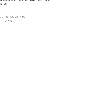
лаза непривычен, слова будто валуны по
аются.
адрес:89.107.200.145
-13 22:00