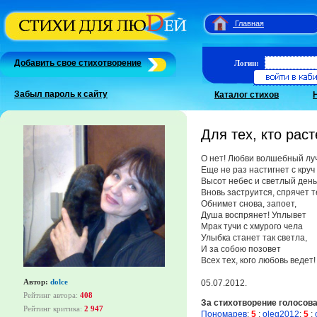
Главная
Добавить свое стихотворение
Логин:
Забыл пароль к сайту
Каталог стихов
Для тех, кто раст
О нет! Любви волшебный лу
Еще не раз настигнет с круч
Высот небес и светлый день
Вновь заструится, спрячет т
Обнимет снова, запоет,
Душа воспрянет! Уплывет
Мрак тучи с хмурого чела
Улыбка станет так светла,
И за собою позовет
Всех тех, кого любовь ведет!
Автор:
dolce
05.07.2012.
Рейтинг автора:
408
За стихотворение голосов
Рейтинг критика:
2 947
Пономарев
:
5
;
oleg2012
:
5
;