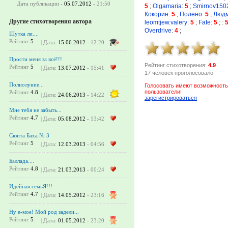
Дата публикации -
05.07.2012
- 21:50
5
;
Olgamaria
:
5
;
Smirnov150
Кокорин
:
5
;
Полено
:
5
;
Людм
Другие стихотворения автора
leomtjew.valery
:
5
;
Fate
:
5
;
:
Overdrive
:
4
;
Шутка ли....
Рейтинг
5
| Дата:
15.06.2012
- 12:20
Прости меня за всё!!!
Рейтинг стихотворения:
4.9
Рейтинг
5
| Дата:
13.07.2012
- 15:41
17 человек проголосовало
Полнолуние...
Голосовать имеют возможность
пользователи!
Рейтинг
4.8
| Дата:
24.06.2013
- 14:22
зарегистрироваться
Мне тебя не забыть...
Рейтинг
4.7
| Дата:
05.08.2012
- 13:42
Сюита Баха № 3
Рейтинг
5
| Дата:
12.03.2013
- 04:56
Баллада....
Рейтинг
4.8
| Дата:
21.03.2013
- 00:24
Идейная семьЯ!!!
Рейтинг
4.7
| Дата:
14.05.2012
- 23:16
Ну е-мое! Мой род задели...
Рейтинг
5
| Дата:
01.05.2012
- 23:20