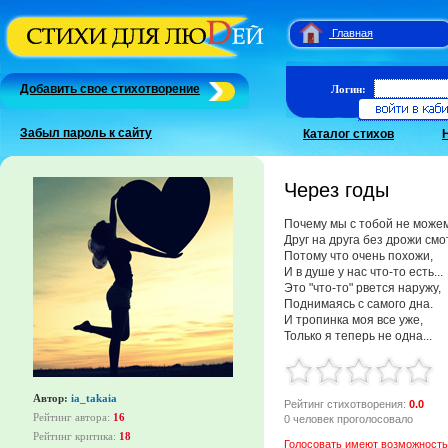
Главная
Добавить свое стихотворение
Логин:
Забыл пароль к сайту
Каталог стихов
Через годы
Почему мы с тобой не може
Друг на друга без дрожи см
Потому что очень похожи,
И в душе у нас что-то есть...
Это "что-то" рвется наружу,
Поднимаясь с самого дна.
И тропинка моя все уже,
Только я теперь не одна...
Автор:
ia_takaia
Рейтинг стихотворения:
0.0
Рейтинг автора:
16
0 человек проголосовало
Рейтинг критика:
18
Голосовать имеют возможность