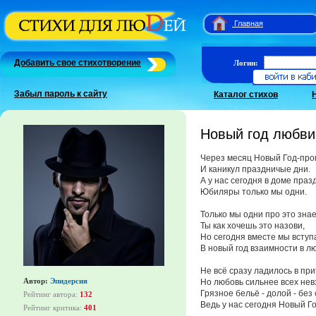
Главная
Добавить свое стихотворение
Логин:
Забыл пароль к сайту
Каталог стихов
Новый год любви
Через месяц Новый Год-про
И каникул праздничые дни.
А у нас сегодня в доме праз
Юбиляры только мы одни.
Только мы одни про это знае
Ты как хочешь это назови,
Но сегодня вместе мы всту
В новый год взаимности в л
Не всё сразу ладилось в при
Автор:
Эпидерсия
Но любовь сильнее всех нев
Грязное бельё - долой - без 
Рейтинг автора:
132
Ведь у нас сегодня Новый Го
Рейтинг критика:
401