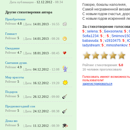
Дата публикации -
12.12.2012
- 08:34
Говорю, бокалы наполняя,
Самой несравненной визави
Другие стихотворения автора
С новым годом счастья, доро
С новым годом искренней л
Приобретение
Рейтинг
4.8
| Дата:
14.01.2013
- 16:55
За стихотворение голосов
5
;
selena
:
5
;
Бензопила
:
5
;
Гимнаст
Sofia1234
:
5
;
:
5
;
Smirnov15
Рейтинг
5
| Дата:
14.01.2013
- 08:26
babavuda
:
5
;
v2810475
:
5
;
Ю
ladystream
:
5
;
mmoshenkov
:
Ожидание
Рейтинг
4.7
| Дата:
18.01.2013
- 08:45
Скитания души.
Рейтинг стихотворения:
5.0
Рейтинг
4.9
16 человек проголосовало
| Дата:
04.12.2012
- 12:08
Голосовать имеют возможность
Мир красоты
пользователи!
Рейтинг
5
| Дата:
16.12.2012
- 19:20
зарегистрироваться
Подарок
Рейтинг
5
| Дата:
26.12.2012
- 09:00
Предновогодний сон
Рейтинг
5
| Дата:
24.12.2012
- 08:38
Дежа вю
Рейтинг
5
| Дата:
11.12.2012
- 08:39