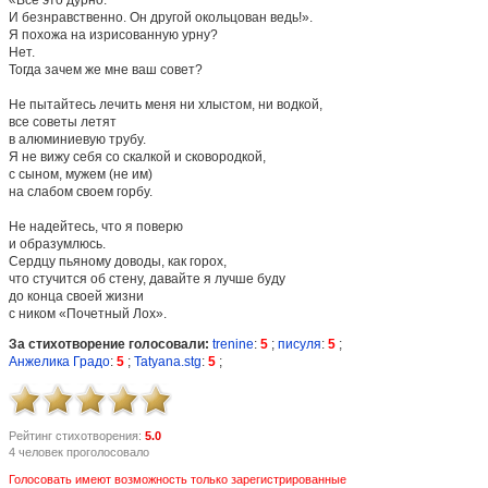
И безнравственно. Он другой окольцован ведь!».
Я похожа на изрисованную урну?
Нет.
Тогда зачем же мне ваш совет?
Не пытайтесь лечить меня ни хлыстом, ни водкой,
все советы летят
в алюминиевую трубу.
Я не вижу себя со скалкой и сковородкой,
с сыном, мужем (не им)
на слабом своем горбу.
Не надейтесь, что я поверю
и образумлюсь.
Сердцу пьяному доводы, как горох,
что стучится об стену, давайте я лучше буду
до конца своей жизни
с ником «Почетный Лох».
За стихотворение голосовали:
trenine
:
5
;
писуля
:
5
;
Анжелика Градо
:
5
;
Tatyana.stg
:
5
;
Рейтинг стихотворения:
5.0
4 человек проголосовало
Голосовать имеют возможность только зарегистрированные