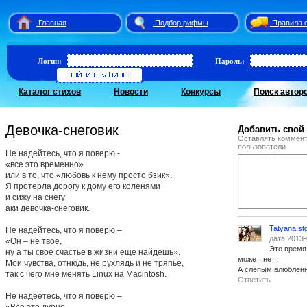
Главная
Подбор рифмы
Правила 
Логин:
Пароль:
Каталог стихов
Новости
Конкурсы
Поиск автор
Девочка-снеговик
Добавить свой
Оставлять коммент
пользователи
Не надейтесь, что я поверю -
«все это временно»
или в то, что «любовь к нему просто бзик».
Я протерла дорогу к дому его коленями
и сижу на снегу
аки девочка-снеговик.
Tatyana.st
Не надейтесь, что я поверю –
дата:2013-
«Он – не твое,
Это время 
ну а ты свое счастье в жизни еще найдешь».
может. нет.
Мои чувства, отнюдь, не рухлядь и не тряпье,
А слепым влюбленн
так с чего мне менять Linux на Macintosh.
Ответить
Не надеетесь, что я поверю –
«Все это дурно.