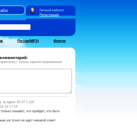
сайта
Личный кабинет
Регистрация
ов
Песни(MP3)
Форум
 комментарий:
арии могут только зарегистрированные
g
ip адрес:95.37.1.118
01-14 17:19
только покажет, что пройдет, что быть
ым уж точно не идет никакой совет