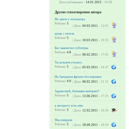
Дата публикации -
14.01.2013
- 16:58
Другие стихотворения автора
На ланче у психиатра
Рейтинг
5
| Дата:
04.03.2011
- 12:01
душу с петель
Рейтинг
5
| Дата:
18.03.2011
- 19:35
Бог выключил субтитры
Рейтинг
4.8
| Дата:
06.02.2011
- 17:01
Ты дождем уходил..
Рейтинг
5
| Дата:
05.03.2011
- 14:47
На Западном фронте без перемен
Рейтинг
4.8
| Дата:
06.02.2011
- 21:31
Здравствуй, батюшка-интернет!
Рейтинг
5
| Дата:
13.06.2011
- 17:21
у которого есть имя
Рейтинг
5
| Дата:
12.02.2011
- 16:50
Мы умирали
Рейтинг
5
| Дата:
18.09.2011
- 10:19