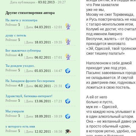
Дата публикации -
03.02.2013
- 20:27
что Рим захватили
уже не мы,
Другие стихотворения автора
Москву не сжег Торквемада,
и Русь повстречалась не на
На ланче у психиатра
с татаро-монгольским игом,
Рейтинг
5
| Дата:
04.03.2011
- 12:01
Колумб не достиг, что счита
под именем Америго
душу с петель
Веспуччи, жалеть – от буты
Рейтинг
5
| Дата:
18.03.2011
- 19:35
приходится многовато.
«Эй, Одиссей, твой троянски
Бог выключил субтитры
сжег тишину палаты!»
Рейтинг
4.8
| Дата:
06.02.2011
- 17:01
Наполеоном к себе домой
Ты дождем уходил..
приходит уже под утро.
Рейтинг
5
| Дата:
05.03.2011
- 14:47
Пасьянс завоеванных город
не складывается. И смутой
На Западном фронте без перемен
из дмитриев-лжи, годуновых
Рейтинг
4.8
| Дата:
06.02.2011
- 21:31
ложиться в свою постель.
Здравствуй, батюшка-интернет!
А ей от него
Рейтинг
5
| Дата:
13.06.2011
- 17:21
больно и пусто,
муж ее – Одиссей,
Мы умирали
что каждую ночь уплывает в
Рейтинг
5
в один алкогольный шторм.
| Дата:
18.09.2011
- 10:19
Она – не желанный давно уж
а просто обычный «дом»,
у которого есть имя
в котором уютно, удобно, сн
Рейтинг
5
| Дата:
12.02.2011
- 16:50
есть пиво и Интернет.