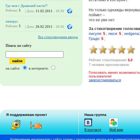
Где моя с Дракошей паста!?
Но только однажды вернувш
Рейтинг
5
| Дата:
11.02.2011
- 18:30
поймет –
что ее уже нет.
папирус
Рейтинг
5
| Дата:
26.02.2011
- 18:56
За стихотворение голосов
писуля
:
5
;
люся
:
5
;
vedgena
Все стихотворения автора
Градо
:
5
;
Поиск по сайту
Рейтинг стихотворения:
5.0
7 человек проголосовало
на сайте:
в интернете:
Голосовать имеют возможность
пользователи!
зарегистрироваться
Я поддерживаю проект
Наша группа
В контакте
Мой мир
Копирование материалов с сайта только с разрешения автора или администратора