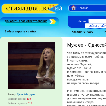
Главная
Добавить свое стихотворение
Логин:
Забыл пароль к сайту
Каталог стихов
Муж ее - Одиссе
Что толку от этих аудиозапи
за каждым словом – война.
И чьи-то стихи,
он почти Одиссей,
в доме его – жена.
В доме его – тепло, коты и 
но он убегает
в людскую пыль
на черной своей галере.
И он убегает, чтоб пить вино
Автор:
Джек Абатуров
и виски в пустых трактирах –
дрожит вечерами его ладон
Рейтинг автора:
139
в наушниках Philips
Рейтинг критика:
115
всегда Битлы, а в сердце все