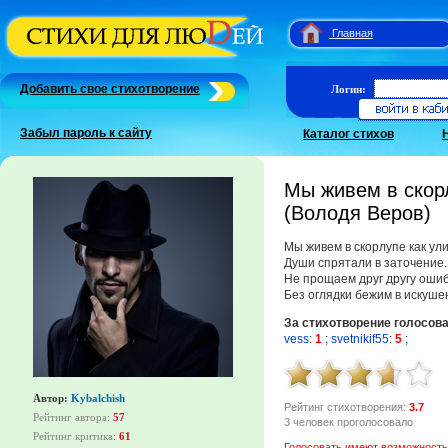
Главная
Добавить свое стихотворение
Логин:
Забыл пароль к сайту
Каталог стихов
Мы живем в скорл
(Володя Веров)
Мы живем в скорлупе как ули
Души спрятали в заточение.
Не прощаем друг другу ошиб
Без оглядки бежим в искуш
За стихотворение голосов
vess
:
1
;
svetnikif55
:
5
;
Автор:
Kybalchish
Рейтинг стихотворения:
3.7
Рейтинг автора:
57
3 человек проголосовало
Рейтинг критика:
61
Голосовать имеют возможность