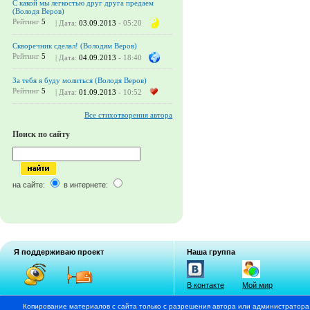
С какой мы легкостью друг друга предаем
(Володя Веров)
Рейтинг
5
| Дата:
03.09.2013
- 05:20
Скворечник сделал! (Володям Веров)
Рейтинг
5
| Дата:
04.09.2013
- 18:40
За тебя я буду молиться (Володя Веров)
Рейтинг
5
| Дата:
01.09.2013
- 10:52
Все стихотворения автора
Поиск по сайту
на сайте:
в интернете:
Я поддерживаю проект
Наша группа
В контакте
Мой мир
Копирование материалов с сайта только с разрешения автора или администратора