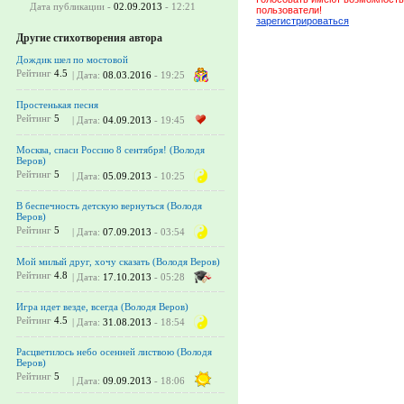
Дата публикации -
02.09.2013
- 12:21
пользователи!
зарегистрироваться
Другие стихотворения автора
Дождик шел по мостовой
Рейтинг
4.5
| Дата:
08.03.2016
- 19:25
Простенькая песня
Рейтинг
5
| Дата:
04.09.2013
- 19:45
Москва, спаси Россию 8 сентября! (Володя
Веров)
Рейтинг
5
| Дата:
05.09.2013
- 10:25
В беспечность детскую вернуться (Володя
Веров)
Рейтинг
5
| Дата:
07.09.2013
- 03:54
Мой милый друг, хочу сказать (Володя Веров)
Рейтинг
4.8
| Дата:
17.10.2013
- 05:28
Игра идет везде, всегда (Володя Веров)
Рейтинг
4.5
| Дата:
31.08.2013
- 18:54
Расцветилось небо осенней листвою (Володя
Веров)
Рейтинг
5
| Дата:
09.09.2013
- 18:06