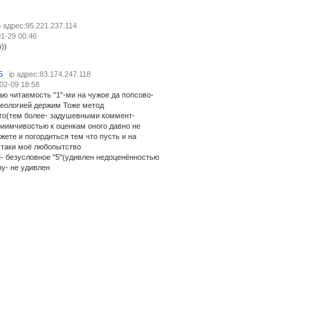
p адрес:95.221.237.114
1-29 00:46
))
5
ip адрес:83.174.247.118
02-09 18:58
аю читаемость "1"-ми на чужое да попсово-
еологией держим Тоже метод
го(тем более- задушевными коммент-
риимчивостью к оценкам оного давно не
жете и погордиться тем что пусть и на
-таки моё любопытство
- безусловное "5"(удивлен недоценённостью
ру- не удивлен