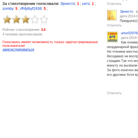
За стихотворение голосовали:
Эрнесто
:
1
;
сито
:
1
;
Ответить
zomby
:
5
;
rfhfylbyf1936
:
5
;
Эрнесто
i
дата:2014-0
Придурок)))
Ответить
Рейтинг стихотворения:
3.0
artur02076
4 человек проголосовало
дата:2014-
Голосовать имеют возможность только зарегистрированные
Как поним
пользователи!
неординарной фраз
зарегистрироваться
Ни чтением местно
беседами) ни восп
страдаю Так что мо
минуту но вызвали
За фото конечно же
его другими Хотя в
Ответить