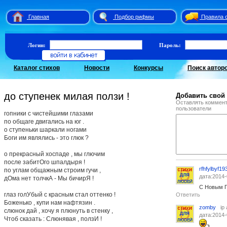
Главная
Подбор рифмы
Правила 
Логин:
Пароль:
Каталог стихов
Новости
Конкурсы
Поиск автор
до ступенек милая ползи !
Добавить свой
Оставлять коммент
пользователи
гопники с чистейшими глазами
по общаге двигались на юг .
о ступеньки шаркали ногами
Боги им являлись - это глюк ?
о прекрасный хоспаде , мы глючим
после забитОго шпалдыря !
rfhfylbyf19
по углам общажным строим гучи ,
дата:2014-
дОма нет толчкА - Мы бичирЯ !
С Новым Г
глаз голУбый с красным стал оттенко !
Ответить
Боженько , купи нам нафтязин .
zomby
ip
слюнок дай , хочу я плюнуть в стенку ,
дата:2014-
Чтоб сказать : Слюнявая , ползИ !
э