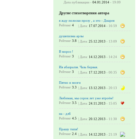
Дата публикации -
04.01.2014
- 19:09
Другие стихотворения автора
я жду полоски прозу , а это - Диарея
Рейтинг
4
| Дата:
17.07.2014
- 16:59
душепизма арлы
Рейтинг
3.8
| Дата:
25.12.2013
- 13:09
В мороз !
Рейтинг
3
| Дата:
14.12.2013
- 14:24
Ия абазралзя. Чазь бервая.
Рейтинг
3
| Дата:
17.12.2013
- 00:35
Пятно и мозги
Рейтинг
3.3
| Дата:
13.12.2013
- 20:13
Любимая, мы сорок лет уже втроём!
Рейтинг
3.5
| Дата:
24.11.2013
- 15:05
иа - длб
Рейтинг
4.5
| Дата:
20.12.2013
- 11:30
Прашу типя!
Рейтинг
2.4
| Дата:
14.12.2013
- 21:19