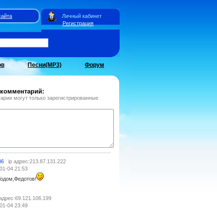
сайта
Личный кабинет
Регистрация
ов
Песни(MP3)
Форум
 комментарий:
арии могут только зарегистрированные
36
ip адрес:213.87.131.222
01-04 21:53
одом,Федотов!
 адрес:69.121.106.199
01-04 23:49