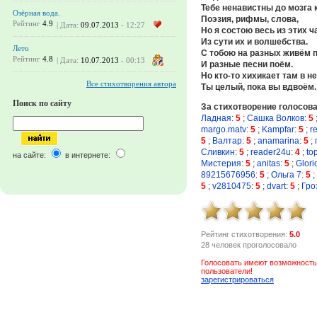
Тебе ненавистны до мозга 
Озёрная вода.
Поэзия, рифмы, слова,
Рейтинг
4.9
| Дата:
09.07.2013
- 12:27
Но я состою весь из этих ч
Из сути их и волшебства.
Лето
С тобою на разных живём 
Рейтинг
4.8
| Дата:
10.07.2013
- 00:13
И разные песни поём.
Но кто-то хихикает там в не
Все стихотворения автора
Ты целый, пока вы вдвоём.
Поиск по сайту
За стихотворение голосов
Ладная
:
5
;
Сашка Волков
:
5
margo.matv
:
5
;
Kampfar
:
5
;
r
5
;
Валтар
:
5
;
anamarina
:
5
;
Сливкин
:
5
;
reader24u
:
4
;
to
на сайте:
в интернете:
Мистерия
:
5
;
anitas
:
5
;
Glori
89215676956
:
5
;
Ольга 7
:
5
;
5
;
v2810475
:
5
;
dvart
:
5
;
Гро
Рейтинг стихотворения:
5.0
28 человек проголосовало
Голосовать имеют возможность
пользователи!
зарегистрироваться