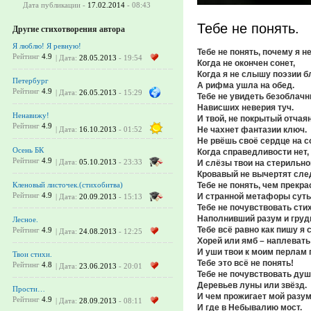
Дата публикации -
17.02.2014
- 08:43
Тебе не понять.
Другие стихотворения автора
Я люблю! Я ревную!
Тебе не понять, почему я н
Рейтинг
4.9
| Дата:
28.05.2013
- 19:54
Когда не окончен сонет,
Когда я не слышу поэзии б
Петербург
А рифма ушла на обед.
Рейтинг
4.9
| Дата:
26.05.2013
- 15:29
Тебе не увидеть безоблач
Нависших неверия туч.
Ненавижу!
И твой, не покрытый отчая
Рейтинг
4.9
Не чахнет фантазии ключ.
| Дата:
16.10.2013
- 01:52
Не рвёшь своё сердце на с
Осень БК
Когда справедливости нет,
Рейтинг
4.9
| Дата:
05.10.2013
- 23:33
И слёзы твои на стерильн
Кровавый не вычертят сле
Тебе не понять, чем прекра
Кленовый листочек.(стихобитва)
Рейтинг
4.9
И странной метафоры суть
| Дата:
20.09.2013
- 15:13
Тебе не почувствовать сти
Наполнивший разум и груд
Лесное.
Тебе всё равно как пишу я 
Рейтинг
4.9
| Дата:
24.08.2013
- 12:25
Хорей или ямб – наплевать
И уши твои к моим перлам 
Твои стихи.
Тебе это всё не понять!
Рейтинг
4.8
| Дата:
23.06.2013
- 20:01
Тебе не почувствовать душ
Деревьев луны или звёзд.
Прости…
И чем прожигает мой разу
Рейтинг
4.9
| Дата:
28.09.2013
- 08:11
И где в Небывалию мост.