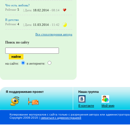
Что есть любовь?
Рейтинг
5
| Дата:
18.02.2014
- 08:14
В детство
Рейтинг
4
| Дата:
11.03.2014
- 11:42
Все стихотворения автора
Поиск по сайту
на сайте:
в интернете:
Я поддерживаю проект
Наша группа
В контакте
Мой мир
Копирование материалов с сайта только с разрешения автора или администратора
Copyright 2008-2016 |
связаться с администрацией