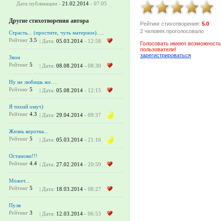
Дата публикации -
21.02.2014
- 07:05
Другие стихотворения автора
Рейтинг стихотворения:
5.0
2 человек проголосовало
Страсть... (простите, чуть матерное).....
Рейтинг
3.5
| Дата:
05.03.2014
- 12:58
Голосовать имеют возможность
пользователи!
зарегистрироваться
Звон
Рейтинг
5
| Дата:
08.08.2014
- 08:30
Ну не любишь же….
Рейтинг
5
| Дата:
05.08.2014
- 12:15
Я тихий омут)
Рейтинг
4.3
| Дата:
29.04.2014
- 09:37
Жизнь коротка...
Рейтинг
5
| Дата:
05.03.2014
- 21:16
Останови!!!
Рейтинг
4.4
| Дата:
27.02.2014
- 20:59
Может...
Рейтинг
5
| Дата:
18.03.2014
- 08:27
Пуля
Рейтинг
3
| Дата:
12.03.2014
- 06:53