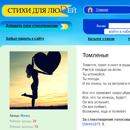
Главная
Добавить свое стихотворение
Логин:
Забыл пароль к сайту
Каталог стихов
Томленье
Томится, горит и ноет в груд
Рвется сердце на волю.
Ты успокойся,
Ты погоди,
И не гонись ты за ветром в п
Все что тревожит скоро уйде
Все, что ты хочешь, будет!
Он все услышит,
Он все поймет,
Возможно, еще и полюбит.
Автор:
Натка
За стихотворение голосов
Рейтинг автора:
23
DAHA1975
:
5
;
Рейтинг критика:
73