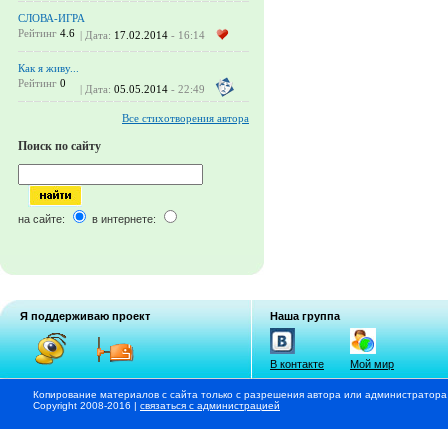
СЛОВА-ИГРА
Рейтинг
4.6
| Дата:
17.02.2014
- 16:14
Как я живу...
Рейтинг
0
| Дата:
05.05.2014
- 22:49
Все стихотворения автора
Поиск по сайту
на сайте:
в интернете:
Я поддерживаю проект
Наша группа
В контакте
Мой мир
Копирование материалов с сайта только с разрешения автора или администратора
Copyright 2008-2016 |
связаться с администрацией