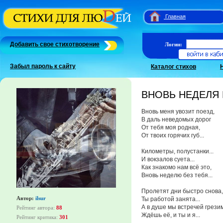
Главная
Добавить свое стихотворение
Логин:
Забыл пароль к сайту
Каталог стихов
ВНОВЬ НЕДЕЛЯ Б
Вновь меня увозит поезд,
В даль неведомых дорог
От тебя моя родная,
От твоих горячих губ...
Километры, полустанки...
И вокзалов суета...
Как знакомо нам всё это,
Вновь неделю без тебя...
Пролетят дни быстро снова,
Автор:
ilsur
Ты работой занята...
А в душе мы встречей грези
Рейтинг автора:
88
Ждёшь её, и ты и я...
Рейтинг критика:
301