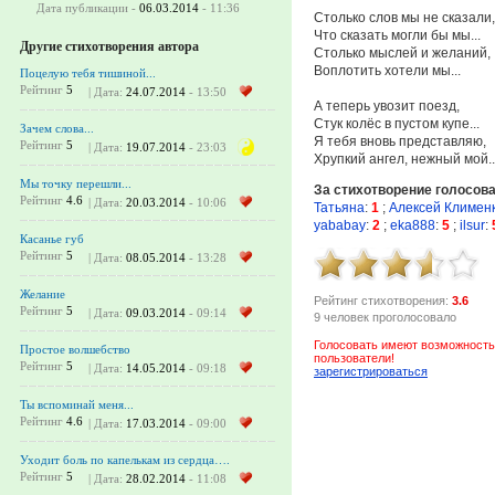
Дата публикации -
06.03.2014
- 11:36
Столько слов мы не сказали,
Что сказать могли бы мы...
Другие стихотворения автора
Столько мыслей и желаний,
Воплотить хотели мы...
Поцелую тебя тишиной...
Рейтинг
5
| Дата:
24.07.2014
- 13:50
А теперь увозит поезд,
Стук колёс в пустом купе...
Зачем слова...
Я тебя вновь представляю,
Рейтинг
5
| Дата:
19.07.2014
- 23:03
Хрупкий ангел, нежный мой..
Мы точку перешли...
За стихотворение голосов
Рейтинг
4.6
| Дата:
20.03.2014
- 10:06
Татьяна
:
1
;
Алексей Климен
yababay
:
2
;
eka888
:
5
;
ilsur
:
Касанье губ
Рейтинг
5
| Дата:
08.05.2014
- 13:28
Желание
Рейтинг стихотворения:
3.6
Рейтинг
5
| Дата:
09.03.2014
- 09:14
9 человек проголосовало
Голосовать имеют возможность
Простое волшебство
пользователи!
Рейтинг
5
| Дата:
14.05.2014
- 09:18
зарегистрироваться
Ты вспоминай меня...
Рейтинг
4.6
| Дата:
17.03.2014
- 09:00
Уходит боль по капелькам из сердца….
Рейтинг
5
| Дата:
28.02.2014
- 11:08