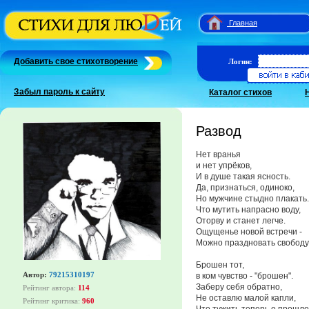
Главная
Добавить свое стихотворение
Логин:
Забыл пароль к сайту
Каталог стихов
Развод
Нет вранья
и нет упрёков,
И в душе такая ясность.
Да, признаться, одиноко,
Но мужчине стыдно плакать.
Что мутить напрасно воду,
Оторву и станет легче.
Ощущенье новой встречи -
Можно праздновать свободу
Брошен тот,
Автор:
79215310197
в ком чувство - "брошен".
Заберу себя обратно,
Рейтинг автора:
114
Не оставлю малой капли,
Рейтинг критика:
960
Что тужить теперь о прошло