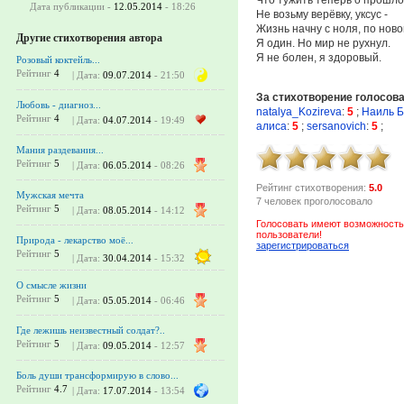
Дата публикации -
12.05.2014
- 18:26
Не возьму верёвку, уксус -
Жизнь начну с ноля, по ново
Другие стихотворения автора
Я один. Но мир не рухнул.
Я не болен, я здоровый.
Розовый коктейль...
Рейтинг
4
| Дата:
09.07.2014
- 21:50
За стихотворение голосов
Любовь - диагноз...
natalya_Kozireva
:
5
;
Наиль Б
Рейтинг
4
| Дата:
04.07.2014
- 19:49
алиса
:
5
;
sersanovich
:
5
;
Мания раздевания...
Рейтинг
5
| Дата:
06.05.2014
- 08:26
Рейтинг стихотворения:
5.0
Мужская мечта
7 человек проголосовало
Рейтинг
5
| Дата:
08.05.2014
- 14:12
Голосовать имеют возможность
пользователи!
Природа - лекарство моё...
зарегистрироваться
Рейтинг
5
| Дата:
30.04.2014
- 15:32
О смысле жизни
Рейтинг
5
| Дата:
05.05.2014
- 06:46
Где лежишь неизвестный солдат?..
Рейтинг
5
| Дата:
09.05.2014
- 12:57
Боль души трансформирую в слово...
Рейтинг
4.7
| Дата:
17.07.2014
- 13:54