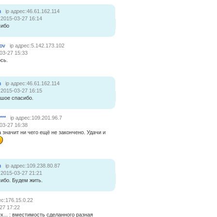
n
ip адрес:46.61.162.114
:2015-03-27 16:14
сибо
ov
ip адрес:5.142.173.102
03-27 15:33
сь.
n
ip адрес:46.61.162.114
:2015-03-27 16:15
шое спасибо.
***
ip адрес:109.201.96.7
03-27 16:38
 значит ни чего ещё не закончено. Удачи и
n
ip адрес:109.238.80.87
:2015-03-27 21:21
ибо. Будем жить.
ес:176.15.0.22
27 17:22
ех... : вместимость сделанного разная