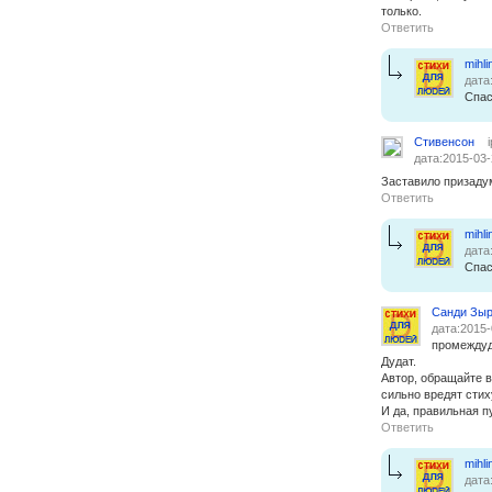
только.
Ответить
mihli
дата
Спас
Стивенсон
дата:2015-03-
Заставило призаду
Ответить
mihli
дата
Спас
Санди Зы
дата:2015-
промеждуд
Дудат.
Автор, обращайте в
сильно вредят стих
И да, правильная п
Ответить
mihli
дата