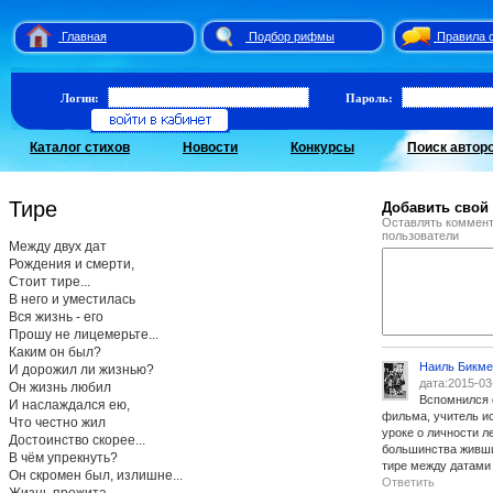
Главная
Подбор рифмы
Правила 
Логин:
Пароль:
Каталог стихов
Новости
Конкурсы
Поиск автор
Тире
Добавить свой
Оставлять коммент
пользователи
Между двух дат
Рождения и смерти,
Стоит тире...
В него и уместилась
Вся жизнь - его
Прошу не лицемерьте...
Каким он был?
Наиль Бикме
И дорожил ли жизнью?
дата:2015-03
Он жизнь любил
Вспомнился 
И наслаждался ею,
фильма, учитель и
Что честно жил
уроке о личности л
Достоинство скорее...
большинства живши
В чём упрекнуть?
тире между датами 
Он скромен был, излишне...
Ответить
Жизнь прожита.