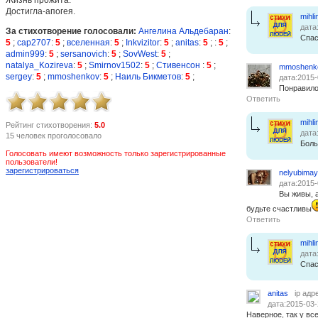
Достигла-апогея.
mihli
дата
За стихотворение голосовали:
Ангелина Альдебаран
:
Спа
5
;
cap2707
:
5
;
вселенная
:
5
;
Inkvizitor
:
5
;
anitas
:
5
;
:
5
;
admin999
:
5
;
sersanovich
:
5
;
SovWest
:
5
;
natalya_Kozireva
:
5
;
Smirnov1502
:
5
;
Стивенсон
:
5
;
mmoshenk
sergey
:
5
;
mmoshenkov
:
5
;
Наиль Бикметов
:
5
;
дата:2015-
Понравило
Ответить
mihli
Рейтинг стихотворения:
5.0
дата
15 человек проголосовало
Боль
Голосовать имеют возможность только зарегистрированные
пользователи!
зарегистрироваться
nelyubimay
дата:2015-
Вы живы, а
будьте счастливы
Ответить
mihli
дата
Спас
anitas
ip адр
дата:2015-03-
Наверное, так у вс