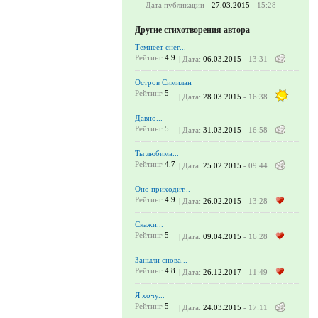
Дата публикации -
27.03.2015
- 15:28
Другие стихотворения автора
Темнеет снег...
Рейтинг
4.9
| Дата:
06.03.2015
- 13:31
Остров Симилан
Рейтинг
5
| Дата:
28.03.2015
- 16:38
Давно...
Рейтинг
5
| Дата:
31.03.2015
- 16:58
Ты любима...
Рейтинг
4.7
| Дата:
25.02.2015
- 09:44
Оно приходит...
Рейтинг
4.9
| Дата:
26.02.2015
- 13:28
Скажи...
Рейтинг
5
| Дата:
09.04.2015
- 16:28
Заныли снова...
Рейтинг
4.8
| Дата:
26.12.2017
- 11:49
Я хочу...
Рейтинг
5
| Дата:
24.03.2015
- 17:11