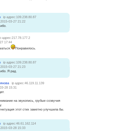
n
ip адрес:109.238.80.87
:2015-03-27 21:22
ибо.
ip адрес:217.78.177.2
27 17:44
маться.
Понравилось.
n
ip адрес:109.238.80.87
:2015-03-27 21:23
ибо. Я рад.
рянова
ip адрес:46.119.11.139
03-28 15:31
ат.
нимание на звукопись, грубые созвучия
у.
унктуация этот стих заметно улучшила бы.
n
ip адрес:46.61.162.114
:2015-03-28 15:33