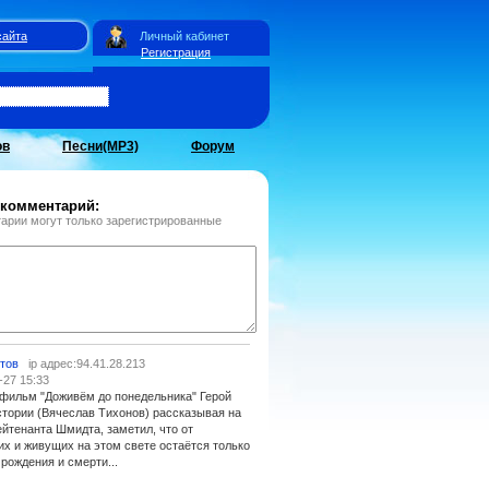
сайта
Личный кабинет
Регистрация
ов
Песни(MP3)
Форум
 комментарий:
арии могут только зарегистрированные
тов
ip адрес:94.41.28.213
-27 15:33
фильм "Доживём до понедельника" Герой
стории (Вячеслав Тихонов) рассказывая на
ейтенанта Шмидта, заметил, что от
х и живущих на этом свете остаётся только
рождения и смерти...