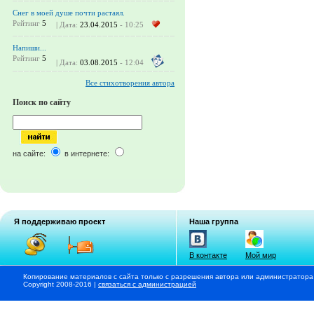
Снег в моей душе почти растаял.
Рейтинг
5
| Дата:
23.04.2015
- 10:25
Напиши...
Рейтинг
5
| Дата:
03.08.2015
- 12:04
Все стихотворения автора
Поиск по сайту
на сайте:
в интернете:
Я поддерживаю проект
Наша группа
В контакте
Мой мир
Копирование материалов с сайта только с разрешения автора или администратора
Copyright 2008-2016 |
связаться с администрацией