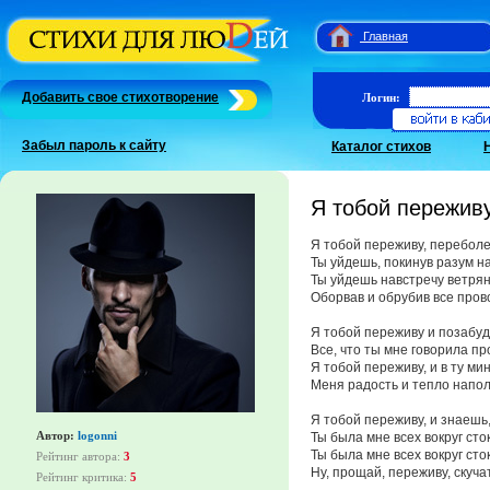
Главная
Добавить свое стихотворение
Логин:
Забыл пароль к сайту
Каталог стихов
Я тобой переживу
Я тобой переживу, перебол
Ты уйдешь, покинув разум на
Ты уйдешь навстречу ветрян
Оборвав и обрубив все пров
Я тобой переживу и позабуд
Все, что ты мне говорила пр
Я тобой переживу, и в ту ми
Меня радость и тепло напол
Я тобой переживу, и знаешь,
Автор:
logonni
Ты была мне всех вокруг сто
Ты была мне всех вокруг сто
Рейтинг автора:
3
Ну, прощай, переживу, скуча
Рейтинг критика:
5