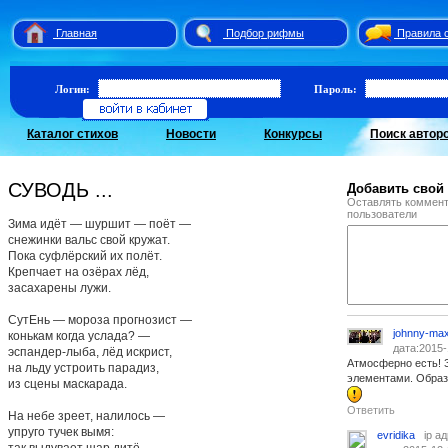
Главная
Подбор рифмы
Правила 
Логин:
Пароль:
Каталог стихов
Новости
Конкурсы
Поиск автор
СУВОДЬ ...
Добавить свой
Оставлять коммент
пользователи
Зима идёт — шуршит — поёт —
снежинки вальс свой кружат.
Пока суфлёрский их полёт.
Крепчает на озёрах лёд,
засахарены лужи.
СутЕнь — мороза прогнозист —
johnny-ma
конькам когда услада? —
дата:2015-
эспандер-лыба, лёд искрист,
Атмосферно есть! 
на льду устроить парадиз,
элементами. Образ
из сцены маскарада.
Ответить
На небе зреет, налилось —
упруго тучек вымя:
evridika
ip а
так выдувает шар дитё.