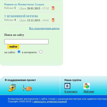
Реквием по Неизвестному Солдату
Рейтинг
5
| Дата:
26.01.2013
- 17:52
У БЕЗЫМЯННОЙ МОГИЛЫ
Рейтинг
4
| Дата:
13.11.2015
- 14:41
Все стихотворения автора
Поиск по сайту
на сайте:
в интернете:
Я поддерживаю проект
Наша группа
В контакте
Мой мир
Копирование материалов с сайта только с разрешения автора или администратора
Copyright 2008-2016 |
связаться с администрацией