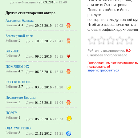
Дата публикации -
28.09.2016
- 12:40
они не стОят ни гроша.
Познать любовь и боль
Другие стихотворения автора
разлуки,
восторг,печаль душевной му
Афганская баллада
Чтоб это всё запечатлеть в
Рейтинг
4.3
| Дата:
29.03.2019
- 19:03
слова и рифмах вдохновенн
Бессмертный полк
Рейтинг
5
| Дата:
10.05.2017
- 19:41
Рейтинг стихотворения:
0.0
ВНУЧКЕ
0 человек проголосовало
Рейтинг
5
| Дата:
09.08.2016
- 12:15
Голосовать имеют возможность
пользователи!
ПОМЯНЕМ ИХ
зарегистрироваться
Рейтинг
4.7
| Дата:
06.08.2016
- 13:13
РУССКОЕ ПОЛЕ
Рейтинг
3.7
| Дата:
03.08.2016
- 18:28
Правителям Европы
Рейтинг
2
| Дата:
01.08.2016
- 11:04
ПОЭТУ
Рейтинг
1
| Дата:
05.09.2016
- 18:23
ОДА УЧИТЕЛЮ
Рейтинг
5
| Дата:
21.12.2012
- 11:21