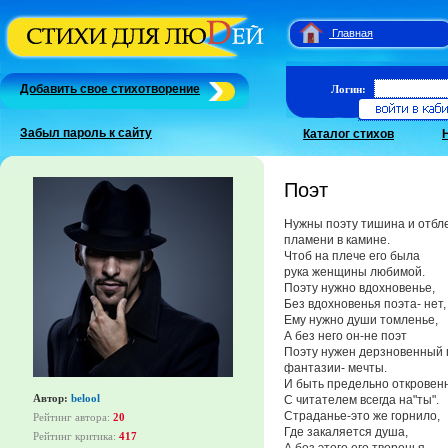
Главная
Добавить свое стихотворение
Логин:
Забыл пароль к сайту
Каталог стихов
Поэт
Нужны поэту тишина и отбл
пламени в камине.
Чтоб на плече его была
рука женщины любимой.
Поэту нужно вдохновенье,
Без вдохновенья поэта- нет,
Ему нужно души томленье,
А без него он-не поэт
Поэту нужен дерзновенный 
фантазии- мечты.
И быть предельно откровен
Автор:
belool
С читателем всегда на"ты".
Страданье-это же горнило,
Рейтинг автора:
20
Где закаляется душа,
Рейтинг критика:
417
А без этого его творенья,