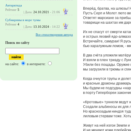
Антарктида
Вперёд, братва, на шлюзы! 
Рейтинг
5
| Дата:
24.10.2021
- 21:06
Пусть Серп и Молот люто в
Ответят марсиане за прибыл
Субмарины в море чумы
товарищи на шахтах им даро
Рейтинг
4
| Дата:
13.10.2024
- 14:22
Их не спасут от смерти ката
Все стихотворения автора
и острых лезвий ядо-алмазо
Встречайте, самураи! Я рус
Поиск по сайту
бью харалужным ломом, - мн
В два счёта уложили матёру
И взяли в плен триаду с Лунг
на сайте:
в интернете:
Убили без пощады. Оружие 
мы загрузили в трюмы и сгин
Когда очнутся трупы и долет
и красные драконы драккары
Мы будем не подсудны «на
в порту Гипербореи закончи
«Кротовые» туннели ведут н
Создали альбиносы их для 
Но краснозадым ниндзя туда
лиловым стервам тоже. Хоть
Живут на ней изгои Земли и
И не меняют кожи плебейски