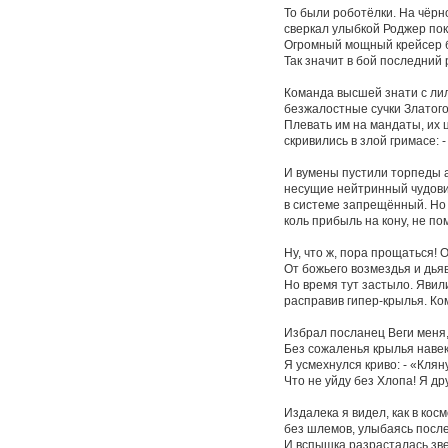
То были роботёлки. На чёрн
сверкал улыбкой Роджер по
Огромный мощный крейсер б
Так значит в бой последний
Команда высшей знати с ли
безжалостные сучки Златого
Плевать им на мандаты, их
скривились в злой гримасе: 
И вумены пустили торпеды а
несущие нейтринный чудов
в системе запрещённый. Но 
коль прибыль на кону, не п
Ну, что ж, пора прощаться!
От божьего возмездья и дьяв
Но время тут застыло. Явил
расправив гипер-крылья. Ком
Избрал посланец Веги меня,
Без сожаленья крылья навек
Я усмехнулся криво: - «Клян
Что не уйду без Хлопа! Я др
Издалека я видел, как в кос
без шлемов, улыбаясь после
И вспышка разрасталась зв