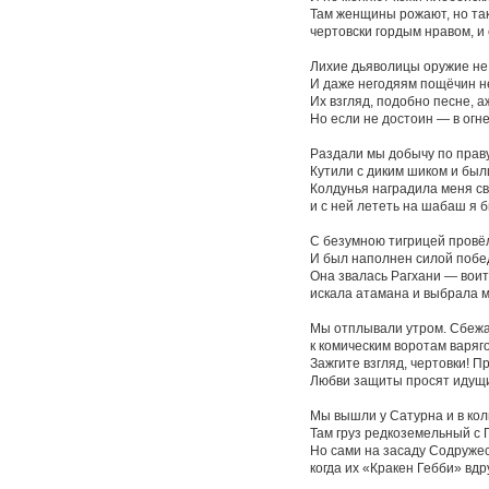
Там женщины рожают, но та
чертовски гордым нравом, и 
Лихие дьяволицы оружие не 
И даже негодяям пощёчин н
Их взгляд, подобно песне, а
Но если не достоин — в огне
Раздали мы добычу по прав
Кутили с диким шиком и был
Колдунья наградила меня с
и с ней лететь на шабаш я б
С безумною тигрицей провёл
И был наполнен силой побед
Она звалась Рагхани — воит
искала атамана и выбрала м
Мы отплывали утром. Сбежа
к комическим воротам варяг
Зажгите взгляд, чертовки! П
Любви защиты просят идущи
Мы вышли у Сатурна и в кол
Там груз редкоземельный с П
Но сами на засаду Содружес
когда их «Кракен Гебби» вдр