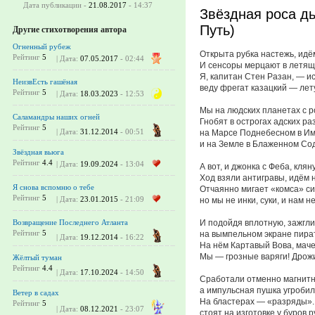
Дата публикации -
21.08.2017
- 14:37
Звёздная роса д
Путь)
Другие стихотворения автора
Огненный рубеж
Открыта рубка настежь, идё
Рейтинг
5
| Дата:
07.05.2017
- 02:44
И сенсоры мерцают в летящ
Я, капитан Стен Разан, — и
НеизвЕсть гашёная
веду фрегат казацкий — лет
Рейтинг
5
| Дата:
18.03.2023
- 12:53
Мы на людских планетах с р
Саламандры наших огней
Гнобят в острогах адских р
Рейтинг
5
| Дата:
31.12.2014
- 00:51
на Марсе Поднебесном в И
и на Земле в Блаженном Со
Звёздная вьюга
Рейтинг
4.4
| Дата:
19.09.2024
- 13:04
А вот, и джонка с Феба, кля
Ход взяли антигравы, идём н
Я снова вспомню о тебе
Отчаянно мигает «комса» си
Рейтинг
5
| Дата:
23.01.2015
- 21:09
но мы не инки, суки, и нам н
И подойдя вплотную, зажгли
Возвращение Последнего Атланта
Рейтинг
5
на вымпельном экране пира
| Дата:
19.12.2014
- 16:22
На нём Картавый Вова, маче
Мы — грозные варяги! Дрожи
Жёлтый туман
Рейтинг
4.4
| Дата:
17.10.2024
- 14:50
Сработали отменно магнитн
а импульсная пушка угробил
Ветер в садах
На бластерах — «разряды».
Рейтинг
5
| Дата:
08.12.2021
- 23:07
стоят на изготовке у буров р