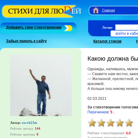
Главная
Добавить свое стихотворение
Логин:
Забыл пароль к сайту
Каталог стихов
Какою должна бы
Однажды, напившись, мужчи
— Скажите нам честно, как
— Желанной, прелестной, л
красивой,
А больше она никому ничего
02.03.2021
За стихотворение голосов
Переченков
:
5
;
Автор:
zxcvb23m
Рейтинг автора:
144
Рейтинг стихотворения:
5.0
Рейтинг критика:
0
2 человек проголосовало