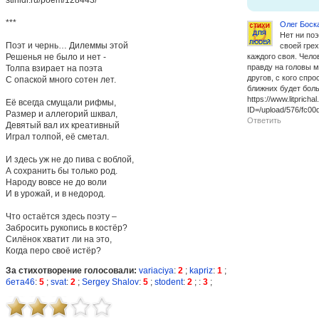
***
Олег Боск
Нет ни поэ
Поэт и чернь… Дилеммы этой
своей грех
Решенья не было и нет -
каждого своя. Чело
правду на головы м
Толпа взирает на поэта
другов, с кого спр
С опаской много сотен лет.
ближних будет бол
https://www.litpricha
Её всегда смущали рифмы,
ID=/upload/576/fc0
Размер и аллегорий шквал,
Ответить
Девятый вал их креативный
Играл толпой, её сметал.
И здесь уж не до пива с воблой,
А сохранить бы только род.
Народу вовсе не до воли
И в урожай, и в недород.
Что остаётся здесь поэту –
Забросить рукопись в костёр?
Силёнок хватит ли на это,
Когда перо своё истёр?
За стихотворение голосовали:
variaciya
:
2
;
kapriz
:
1
;
бета46
:
5
;
svat
:
2
;
Sergey Shalov
:
5
;
stodent
:
2
;
:
3
;