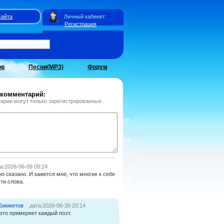
сайта
Личный кабинет
Регистрация
ов
Песни(MP3)
Форум
 комментарий:
арии могут только зарегистрированные
а:2026-06-09 09:24
но сказано. И кажется мне, что многие к себе
ти слова.
Бикметов
дата:2026-06-20 20:14
 это примеряет каждый поэт.