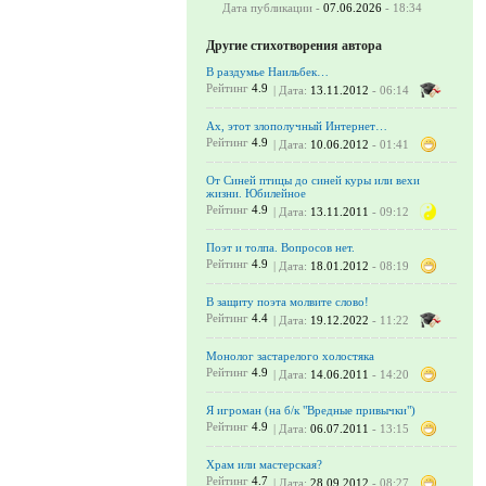
Дата публикации -
07.06.2026
- 18:34
Другие стихотворения автора
В раздумье Наильбек…
Рейтинг
4.9
| Дата:
13.11.2012
- 06:14
Ах, этот злополучный Интернет…
Рейтинг
4.9
| Дата:
10.06.2012
- 01:41
От Синей птицы до синей куры или вехи
жизни. Юбилейное
Рейтинг
4.9
| Дата:
13.11.2011
- 09:12
Поэт и толпа. Вопросов нет.
Рейтинг
4.9
| Дата:
18.01.2012
- 08:19
В защиту поэта молвите слово!
Рейтинг
4.4
| Дата:
19.12.2022
- 11:22
Монолог застарелого холостяка
Рейтинг
4.9
| Дата:
14.06.2011
- 14:20
Я игроман (на б/к "Вредные привычки")
Рейтинг
4.9
| Дата:
06.07.2011
- 13:15
Храм или мастерская?
Рейтинг
4.7
| Дата:
28.09.2012
- 08:27