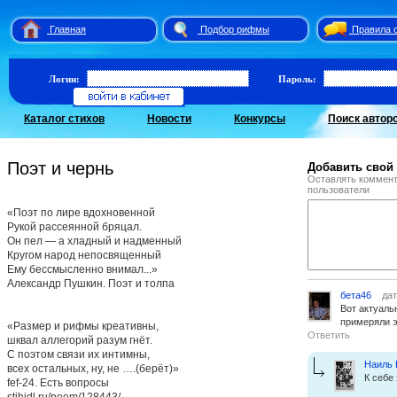
Главная
Подбор рифмы
Правила 
Логин:
Пароль:
Каталог стихов
Новости
Конкурсы
Поиск автор
Поэт и чернь
Добавить свой
Оставлять коммент
пользователи
«Поэт по лире вдохновенной
Рукой рассеянной бряцал.
Он пел — а хладный и надменный
Кругом народ непосвященный
Ему бессмысленно внимал...»
Александр Пушкин. Поэт и толпа
бета46
дат
Вот актуаль
примеряли э
«Размер и рифмы креативны,
Ответить
шквал аллегорий разум гнёт.
С поэтом связи их интимны,
Наиль 
всех остальных, ну, не ….(берёт)»
К себе
fef-24. Есть вопросы
stihidl.ru/poem/128443/