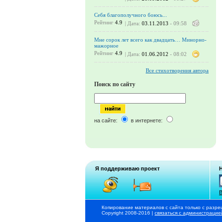
Себя благополучного боюсь...
Рейтинг
4.9
| Дата:
03.11.2013
- 09:58
Мне сорок лет всего как двадцать… Минорно-
мажорное
Рейтинг
4.9
| Дата:
01.06.2012
- 08:02
Все стихотворения автора
Поиск по сайту
на сайте:
в интернете:
Я поддерживаю проект
В
Копирование материалов с сайта только с разре
Copyright 2008-2016 |
связаться с администрацие