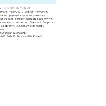
а
дата:2026-07-11 07:23
тов, ни черни, есть грешный человек со
овной природой и правдой, которая у
век не поэт не может изливать свою глупую
иллионов, а поэт может. Вот и всё. Вопрос в
ос за эту муть изливаемую гна головы
ьше.
l.ru/scripts/FileMp3.php?
0df9471569c57178ccb4cf81bdf03.mp3