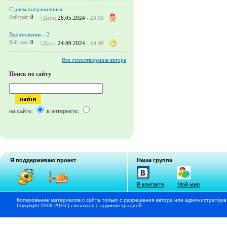
С днем пограничника
Рейтинг
0
| Дата:
28.05.2024
- 23:00
Вдохновение - 2
Рейтинг
0
| Дата:
24.09.2024
- 18:48
Все стихотворения автора
Поиск по сайту
на сайте:
в интернете:
Я поддерживаю проект
Наша группа
В контакте
Мой мир
Копирование материалов с сайта только с разрешения автора или администратора
Copyright 2008-2016 |
связаться с администрацией