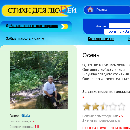
Главная
Добавить свое стихотворение
Логин:
Забыл пароль к сайту
Каталог стихов
Осень
О, нет, не кончились мечтан
Они лишь глубже улеглись
В пучину сладкого сознания.
Они теперь стремятся ввысь
За стихотворение голосов
3
;
Автор:
Nikola
Рейтинг стихотворения:
2.5
2 человек проголосовало
Рейтинг автора:
7
Рейтинг критика:
548
Голосовать имеют возможность