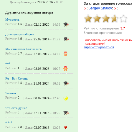
Дата публикации -
20.06.2026
- 00:01
За стихотворение голосов
5
;
Sergey Shalov
:
5
;
Другие стихотворения автора
Мудрость
Рейтинг
4.5
| Дата:
02.12.2020
- 14:09
Рейтинг стихотворения:
3.7
3 человек проголосовало
Дивиденды майдана
Рейтинг
4.9
| Дата:
25.02.2014
- 11:22
Голосовать имеют возможность
пользователи!
зарегистрироваться
Мы стишками баловались ...
Рейтинг
3.7
| Дата:
27.06.2012
- 14:02
***
Рейтинг
1
| Дата:
08.06.2023
- 16:27
РА - Бог Солнца
Рейтинг
2.5
| Дата:
21.01.2024
- 16:02
Человек
Рейтинг
0
| Дата:
08.07.2024
- 12:40
Что есть душа?
Рейтинг
5
| Дата:
27.11.2013
- 10:29
* * *
Рейтинг
2.8
| Дата:
02.07.2018
- 12:26