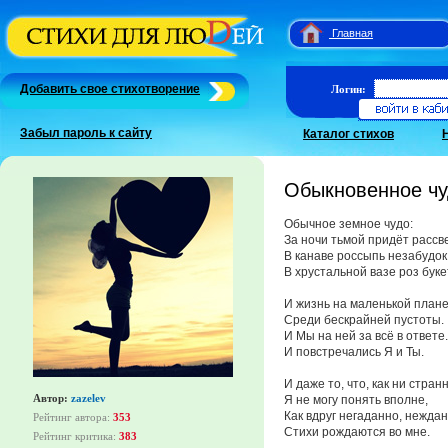
Главная
Добавить свое стихотворение
Логин:
Забыл пароль к сайту
Каталог стихов
Обыкновенное ч
Обычное земное чудо:
За ночи тьмой придёт рассве
В канаве россыпь незабудок
В хрустальной вазе роз буке
И жизнь на маленькой план
Среди бескрайней пустоты.
И Мы на ней за всё в ответе.
И повстречались Я и Ты.
И даже то, что, как ни странн
Автор:
zazelev
Я не могу понять вполне,
Как вдруг негаданно, нежда
Рейтинг автора:
353
Стихи рождаются во мне.
Рейтинг критика:
383