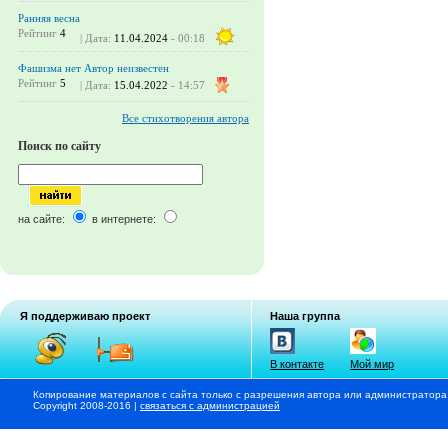
Ранняя весна
Рейтинг
4
| Дата:
11.04.2024
- 00:18
Фашизма нет Автор неизвестен
Рейтинг
5
| Дата:
15.04.2022
- 14:57
Все стихотворения автора
Поиск по сайту
на сайте:
в интернете:
Я поддерживаю проект
Наша группа
В контакте
Мой мир
Копирование материалов с сайта только с разрешения автора или администратора
Copyright 2008-2016 |
связаться с администрацией