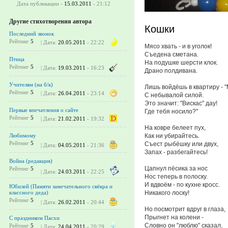
Дата публикации -
15.03.2011
- 21:12
Другие стихотворения автора
Кошки
Последний звонок
Рейтинг
5
| Дата:
20.05.2011
- 22:22
Мясо хвать - и в уголок!
Съедена сметана.
Птица
На подушке шерсти клок.
Рейтинг
5
| Дата:
19.03.2011
- 16:23
Драно полдивана.
Учителям (на б/к)
Лишь войдёшь в квартиру - "М
Рейтинг
5
| Дата:
26.04.2011
- 23:14
С небывалой силой.
Это значит: "Вискас" дау!
Первые впечатления о сайте
Где тебя носило?"
Рейтинг
5
| Дата:
21.02.2011
- 19:32
На ковре белеет пух,
Как ни убирайтесь.
Любимому
Рейтинг
5
Съест рыбёшку или двух,
| Дата:
04.05.2011
- 21:36
Запах - разбегайтесь!
Война (редакция)
Цапнул пёсика за нос
Рейтинг
5
| Дата:
24.03.2011
- 22:25
Нос теперь в полоску.
И вдвоём - по кухне кросс.
Юбилей (Памяти замечательного свёкра и
Никакого лоску!
классного деда)
Рейтинг
5
| Дата:
26.02.2011
- 20:44
Но посмотрит вдруг в глаза,
Прыгнет на колени -
С праздником Пасхи
Словно он "люблю" сказал,
Рейтинг
5
| Дата:
24.04.2011
- 20:29