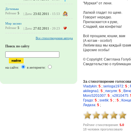
"Муркая" от лени.
Доченька
Лапкой гладит по щеке.
Рейтинг
5
| Дата:
23.02.2011
- 15:53
Говорит нередко.
Приласкается к руке,
Мир засиял
Сладкий, как конфетка!
Рейтинг
5
| Дата:
27.02.2011
- 20:23
Всё прощаем, кошки, вам
Все стихотворения автора
(А котам - особо!)
Любим ваш мы каждый грам
Поиск по сайту
Царские особы!
© Copyright: Светлана Голуб
Свидетельство о публикац
на сайте:
в интернете:
За стихотворение голосов
Vladykin
:
5
;
serioga1972
:
5
;
akilegna1
:
5
;
писуля
:
5
;
Вяч
MoroS201007
:
5
;
v2810475
:
Градо
:
5
;
svetik
:
5
;
:
5
;
Конце
Лидаза
:
5
;
Рейтинг стихотворения:
5.0
18 человек проголосовало