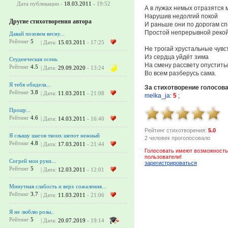
Дата публикации -
18.03.2011
- 19:52
А в лужах немых отразятся
Нарушив недолгий покой
Другие стихотворения автора
И раньше они по дорогам с
Простой непрерывной рекой
Давай позовем весну...
Рейтинг
5
| Дата:
15.03.2011
- 17:25
Не трогай хрустальные чувс
Из сердца уйдёт зима
Cтуденческая осень
На смену рассвету опустить
Рейтинг
4.5
| Дата:
29.09.2020
- 13:24
Во всем разберусь сама.
Я тебя обидела...
За стихотворение голосов
Рейтинг
3.8
| Дата:
11.03.2011
- 21:08
melka_ja
:
5
;
Прощу...
Рейтинг
4.6
| Дата:
14.03.2011
- 16:40
Рейтинг стихотворения:
5.0
Я слышу шагов твоих шепот нежный
2 человек проголосовало
Рейтинг
4.8
| Дата:
17.03.2011
- 21:44
Голосовать имеют возможность
пользователи!
Согрей мои руки...
зарегистрироваться
Рейтинг
5
| Дата:
12.03.2011
- 12:01
Минутная слабость и верх сожаления...
Рейтинг
3.7
| Дата:
11.03.2011
- 21:06
Я не люблю розы..
Рейтинг
5
| Дата:
20.07.2019
- 19:14