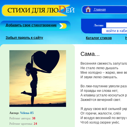
Главная
Добавить свое стихотворение
Логин:
Забыл пароль к сайту
Каталог стихов
Сама...
Весенняя свежесть запутала
Не стало легко дышать
Мне холодно – жарко, мне ве
И звуки легко смешать.
Во лжи-паутинке увязли раз
И правды ни слова нет,
А клавиш устало коснуться р
Зажжётся вечерний свет.
Я душу свою всё сильней у
Автор:
Velena-85
От горечи, жалости, слёз
И воздух весенний по ветру
Рейтинг автора:
38
Чтоб холод скорее унёс.
Рейтинг критика:
24