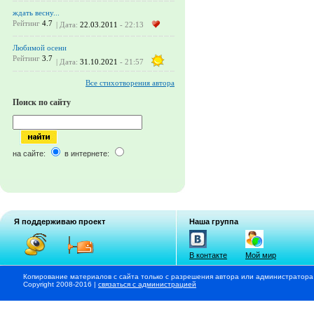
ждать весну...
Рейтинг
4.7
| Дата:
22.03.2011
- 22:13
Любимой осени
Рейтинг
3.7
| Дата:
31.10.2021
- 21:57
Все стихотворения автора
Поиск по сайту
на сайте:
в интернете:
Я поддерживаю проект
Наша группа
В контакте
Мой мир
Копирование материалов с сайта только с разрешения автора или администратора
Copyright 2008-2016 |
связаться с администрацией