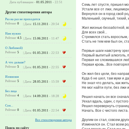
Дата публикации -
01.05.2011
- 22:51
Семь лет спустя, пришел мо
Устали все от лжи, лицемери
Другие стихотворения автора
Вернулся он в город свой ро
Маленький, скучный, тихий, 
Раз на раз не приходится
Рейтинг
0
| Дата:
15.11.2011
- 20:54
Жил жизнью беззаботной, в
Для всех свой...
Нам нужно
Стремился стать взрослым, 
Рейтинг
4.5
| Дата:
15.06.2011
- 11:47
Стать не тем кем был он, ст
О Любимой)
Первые шаги навстречу зре
Рейтинг
5
| Дата:
01.05.2011
- 22:53
Первый выпитый алкоголь, п
Первая не сложившаяся лю
А что дальше?
Первая кровь...Все повторяло
Рейтинг
5
| Дата:
01.05.2011
- 22:55
Он жил без цели, без напра
Иллиюзия
Куда б не шел, там муки и д
Рейтинг
5
| Дата:
28.05.2011
- 15:59
Не знал что делать, как жит
Не мог найти пути, без лжи 
Без лица
Рейтинг
4
| Дата:
14.09.2011
- 18:28
Решил начать он все сначал
Уехал вдаль, один, с пустого
Сон...
Решил перевернуть страниц
Рейтинг
0
Начать. Все с чистого листа.
| Дата:
01.05.2011
- 22:54
Другим он стал, совсем друг
Все стихотворения автора
Изменился он. Стал всем р
Поиск по сайту
Стал простым. Стал иным...