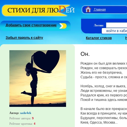
Главная
Добавить свое стихотворение
Логин:
Забыл пароль к сайту
Каталог стихов
Он.
Рожден он был для великих 
Рожден, не совершать грехо
Жизнь его не безупречна,
Судьба - проста, сложна и с
Ноябрь, холод, снег и вьюга,
Люди встревожены, не узнаю
Раздался крик, из первого р
Покой и тишина здесь ником
В начале было все прекрасн
Автор:
sado4ek
Как всегда в принципе, ну ка
Будущее, перспективы, бол
Рейтинг автора:
9
Киев, Одесса, Москва...
Рейтинг критика:
4