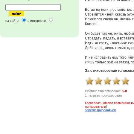
Встал на ноги, поставил цел
Стремится к ней, сквозь бур
Влюбился снова он. Жизнь с
на сайте:
в интернете:
Как сон...
Он будет так же, жить, люби
Страдать, падать, и встават
Идти ко свету, к частичке сч
Добиваясь, лишь только одн
И не исправить ему того, чег
Лишь только жизни этажи, по
За стихотворение голосов
Рейтинг стихотворения:
5.0
1 человек проголосовал
Голосовать имеют возможность
пользователи!
зарегистрироваться