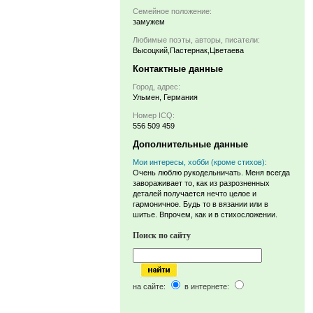
Семейное положение:
замужем
Любимые поэты, авторы, писатели:
Высоцкий,Пастернак,Цветаева
Контактные данные
Город, адрес:
Ульмен, Германия
Номер ICQ:
556 509 459
Дополнительные данные
Мои интересы, хобби (кроме стихов):
Очень люблю рукодельничать. Меня всегда
завораживает то, как из разрозненных
деталей получается нечто целое и
гармоничное. Будь то в вязании или в
шитье. Впрочем, как и в стихосложении.
Поиск по сайту
на сайте:
в интернете: