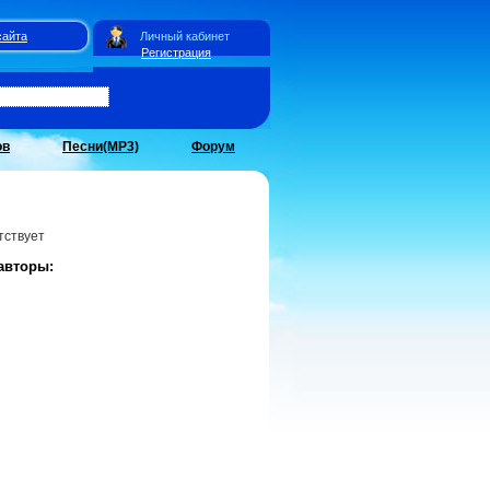
сайта
Личный кабинет
Регистрация
ов
Песни(MP3)
Форум
тствует
авторы: