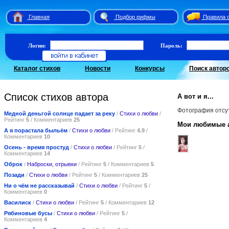
Главная
Подбор рифмы
Правила 
Логин:
Пароль:
Каталог стихов
Новости
Конкурсы
Поиск автор
Список стихов автора
А вот и я...
Фотография отсу
Медной деньгой солнце падает за реку
/
Стихи о любви
/
Рейтинг
5
/ Комментариев
25
Мои любимые 
А я порастала быльём
/
Стихи о любви
/ Рейтинг
4.9
/
Комментариев
10
Осень - время простуд
/
Стихи о любви
/ Рейтинг
5
/
Комментариев
14
Оброк
/
Наброски, отрывки
/ Рейтинг
5
/ Комментариев
5
Позади
/
Стихи о любви
/ Рейтинг
5
/ Комментариев
25
Ни о чём не рассказывай
/
Стихи о любви
/ Рейтинг
5
/
Комментариев
0
Василиск
/
Стихи о любви
/ Рейтинг
5
/ Комментариев
12
Рябиновые бусы
/
Стихи о любви
/ Рейтинг
5
/
Комментариев
4