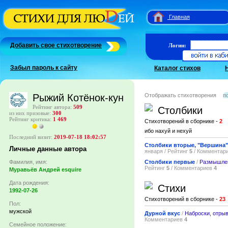
Главная
Добавить свое стихотворение
Логин:
Забыл пароль к сайту
Каталог стихов
Отображать стихотворения
п
Рыжий Котёнок-кун
Рейтинг автора:
509
Столбики
из них призовые:
300
Рейтинг критика:
1 469
Стихотворений в сборнике -
2
ибо нахуй и нехуй
Последний визит:
2019-07-18 18:02:57
Столбики вторые, "Вершина"
Личные данные автора
января / Рейтинг
5
/ Комментар
Фамилия, имя:
Столбики первые
/
Размышле
Рейтинг
5
/ Комментариев
4
Муравьёв Андрей esquire
Дата рождения:
Стихи
1992-07-26
Стихотворений в сборнике -
23
Пол:
мужской
Дурной вкус
/
Наброски, отры
Комментариев
4
Семейное положение: