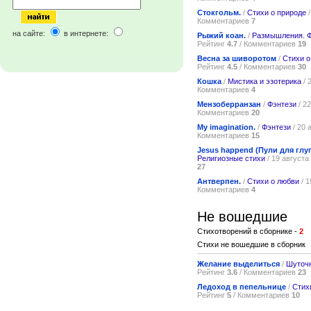
Стокгольм.
/
Стихи о природе
/
Комментариев
7
на сайте:
в интернете:
Рыжий коан.
/
Размышления. 
Рейтинг
4.7
/ Комментариев
19
Весна за шиворотом
/
Стихи о
Рейтинг
4.5
/ Комментариев
30
Кошка
/
Мистика и эзотерика
/ 
Комментариев
4
Мензоберранзан
/
Фэнтези
/ 22
Комментариев
20
My imagination.
/
Фэнтези
/ 20 
Комментариев
15
Jesus happend (Пули для гл
Религиозные стихи
/ 19 августа
27
Антверпен.
/
Стихи о любви
/ 1
Комментариев
4
Не вошедшие
Стихотворений в сборнике -
2
Стихи не вошедшие в сборник
Желание выделиться
/
Шуточ
Рейтинг
3.6
/ Комментариев
23
Ледоход в пепельнице
/
Стих
Рейтинг
5
/ Комментариев
10