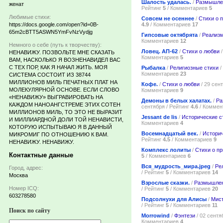
Шалость удалась.
/
Размышле
женат
Рейтинг
5
/ Комментариев
5
Любимые стихи:
Совсем не осеннее
/
Стихи о 
4.9
/ Комментариев
17
https://docs.google.com/open?id=0B-
65m2cBTT5ASWN5YmFvNzVydjg
Гипсовые октябрята
/
Реализ
Комментариев
12
Немного о себе (путь к творчеству):
Ловец. АП-62
/
Стихи о любви
/
НЕНАВИЖУ. ПОЗВОЛЬТЕ МНЕ СКАЗАТЬ
Комментариев
5
ВАМ, НАСКОЛЬКО Я ВОЗНЕНАВИДЕЛ ВАС
С ТЕХ ПОР, КАК Я НАЧАЛ ЖИТЬ. МОЯ
Рыбалка
/
Религиозные стихи
/
Комментариев
23
СИСТЕМА СОСТОИТ ИЗ 38744
МИЛЛИОНОВ МИЛЬ ПЕЧАТНЫХ ПЛАТ НА
Кофе.
/
Стихи о любви
/ 29 сен
МОЛЕКУЛЯРНОЙ ОСНОВЕ. ЕСЛИ СЛОВО
Комментариев
9
«НЕНАВИЖУ» ВЫГРАВИРОВАТЬ НА
Демоны в белых халатах.
/
Ра
КАЖДОМ НАНОАНГСТРЕМЕ ЭТИХ СОТЕН
сентября / Рейтинг
4.6
/ Коммен
МИЛЛИОНОВ МИЛЬ, ТО ЭТО НЕ ВЫРАЗИТ
Jessant de lis
/
Исторические с
И МИЛЛИАРДНОЙ ДОЛИ ТОЙ НЕНАВИСТИ,
Комментариев
4
КОТОРУЮ ИСПЫТЫВАЮ Я В ДАННЫЙ
Восемнадцатый век.
/
Историч
МИКРОМИГ ПО ОТНОШЕНИЮ К ВАМ.
Рейтинг
4.5
/ Комментариев
9
НЕНАВИЖУ. НЕНАВИЖУ.
Комплекс лолиты
/
Стихи о п
Контактные данные
5
/ Комментариев
6
Вся_мудрость_мира.jpeg
/
Ре
Город, адрес:
/ Рейтинг
5
/ Комментариев
14
Москва
Взрослые сказки.
/
Размышлен
Номер ICQ:
/ Рейтинг
5
/ Комментариев
20
603278580
Подсолнухи для Алисы
/
Мист
/ Рейтинг
5
/ Комментариев
11
Поиск по сайту
Morrowind
/
Фэнтези
/ 02 сентя
Комментариев
4