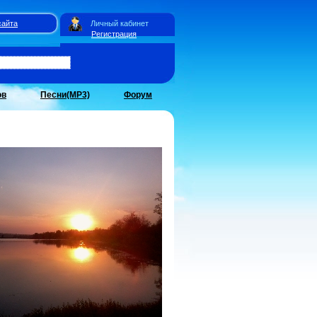
сайта
Личный кабинет
Регистрация
ов
Песни(MP3)
Форум