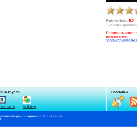
Рейтинг фото:
5.0
1 человек проголос
Голосовать имеют 
пользователи!
зарегистрироватьс
Наша группа
Рассылки
 контакте
Мой мир
шения автора или администратора сайта.
й