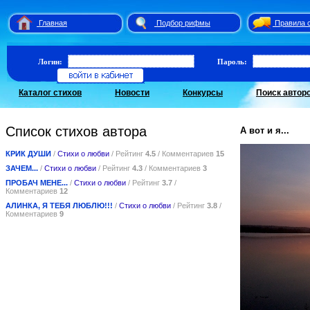
Главная
Подбор рифмы
Правила 
Логин:
Пароль:
Каталог стихов
Новости
Конкурсы
Поиск автор
Список стихов автора
А вот и я...
КРИК ДУШИ
/
Стихи о любви
/ Рейтинг
4.5
/ Комментариев
15
ЗАЧЕМ...
/
Стихи о любви
/ Рейтинг
4.3
/ Комментариев
3
ПРОБАЧ МЕНЕ...
/
Стихи о любви
/ Рейтинг
3.7
/
Комментариев
12
АЛИНКА, Я ТЕБЯ ЛЮБЛЮ!!!
/
Стихи о любви
/ Рейтинг
3.8
/
Комментариев
9