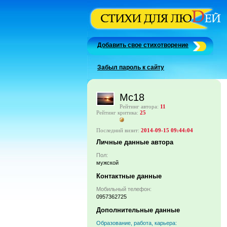
Добавить свое стихотворение
Забыл пароль к сайту
Mc18
Рейтинг автора:
11
Рейтинг критика:
25
Последний визит:
2014-09-15 09:44:04
Личные данные автора
Пол:
мужской
Контактные данные
Мобильный телефон:
0957362725
Дополнительные данные
Образование, работа, карьера: