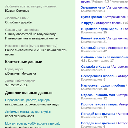
песня
/ Рейтинг
4.3
/ Коммента
Любимые поэты, авторы, писатели:
Хмельное лето
/
Авторская пе
Юлиан Семенов
Комментариев
4
Букет цветов
/
Авторская песн
Любимые стихи:
О любви и дружбе
У пруда
/
Авторская песня
/ Ре
В Трептов-парке Берлина
/
А
Самая удачная рифма:
Комментариев
15
Я вижу образ твой на голубой воде
Ранней весной
/
Авторская пе
И ветер шепчет о загадочной мечте
Комментариев
21
Немного о себе (путь к творчеству):
Соленый ветер
/
Авторская пе
Ранее писал стихи, с 2013 г. начал писать
Комментариев
42
песни
Любовь - это сила волшебна
4.8
/ Комментариев
17
Контактные данные
Свадьба в Кодрах
/
Авторская
Город, адрес:
Комментариев
7
г.Кишинев, Молдавия
Несозревшая любовь
/
Авторс
Комментариев
8
Домашний телефон:
373 22 22 25 14
Нам осень подарит любовь
/
Комментариев
18
Дополнительные данные
Одесса - любовь моя
/
Авторс
Комментариев
12
Образование, работа, карьера:
Пропоет вновь гитара
/
Автор
высшее, доктор экономических наук
Комментариев
4
Любимые места, музеи, клубы:
Погадай мне цыганка
/
Авторс
берег Черного моря
Комментариев
13
Погадай мне цыганка
/
Авторс
Мои интересы, хобби (кроме стихов):
Комментариев
6
рыбалка, работа на даче