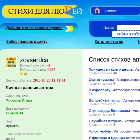
Главная
Добавить свое стихотворение
Логин:
Забыл пароль к сайту
Каталог стихов
Список стихов ав
zovserdca
Рейтинг автора:
143
Принцесса нашего двора
/
Ав
Рейтинг критика:
4 037
Комментариев
40
Седые туманы
/
Авторская пес
Последний визит:
2023-05-28 12:42:04
Комментариев
9
Личные данные автора
В аэропорту
/
Авторская песня
11
Фамилия, имя:
Волшебный голос
/
Авторская
Морозов Игорь
Комментариев
2
Дата рождения:
Стук сердца Бонвивана
/
Авто
1954-08-14
Комментариев
0
Случайная встреча
/
Авторска
Пол:
Комментариев
4
мужской
Голос любви
/
Авторская песн
Семейное положение:
У фонтана в Царицынском п
женат