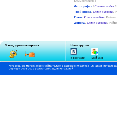
Комментариев
4
Фотография
/
Стихи о любви
/
Твой образ
/
Стихи о любви
/ 
Глаза
/
Стихи о любви
/ Рейтин
Дорога
/
Стихи о любви
/ Рейт
Я поддерживаю проект
Наша группа
В контакте
Мой мир
Копирование материалов с сайта только с разрешения автора или администратора
Copyright 2008-2016 |
связаться с администрацией