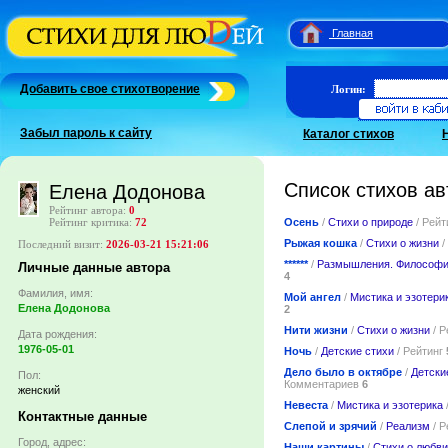
Главная
Добавить свое стихотворение
Логин:
Забыл пароль к сайту
Каталог стихов
Список стихов ав
Елена Додонова
Рейтинг автора:
0
Осень
/
Стихи о природе
/ Рейт
Рейтинг критика:
72
Рыжая кошка
/
Стихи о жизни
/
Последний визит:
2026-03-21 15:21:06
******
/
Размышления. Философ
Личные данные автора
4
Фамилия, имя:
Мой ангел
/
Мистика и эзотери
Елена Додонова
2
Нити жизни
/
Стихи о жизни
/ Р
Дата рождения:
1976-05-01
Ночь
/
Детские стихи
/ Рейтинг
Дело было в октябре
/
Детски
Пол:
Комментариев
6
женский
Невеста
/
Мистика и эзотерика
Контактные данные
Слепой и зрячий
/
Реализм
/ Р
Город, адрес:
Наши картины
/
Стихи о любви