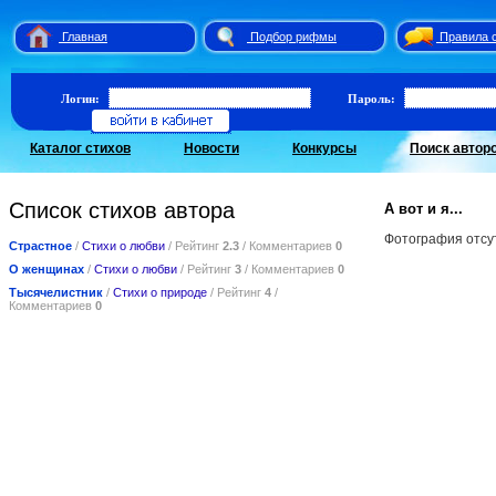
Главная
Подбор рифмы
Правила 
Логин:
Пароль:
Каталог стихов
Новости
Конкурсы
Поиск автор
Список стихов автора
А вот и я...
Фотография отсу
Страстное
/
Стихи о любви
/ Рейтинг
2.3
/ Комментариев
0
О женщинах
/
Стихи о любви
/ Рейтинг
3
/ Комментариев
0
Тысячелистник
/
Стихи о природе
/ Рейтинг
4
/
Комментариев
0