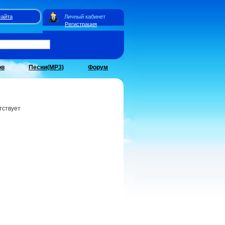
сайта
Личный кабинет
Регистрация
ов
Песни(MP3)
Форум
тствует