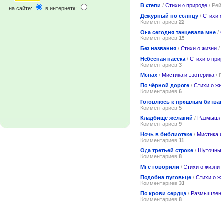
В степи
/
Стихи о природе
/ Ре
на сайте:
в интернете:
Дежурный по солнцу
/
Стихи 
Комментариев
22
Она сегодня танцевала мне
/
Комментариев
15
Без названия
/
Стихи о жизни
/
Небесная пасека
/
Стихи о при
Комментариев
3
Монах
/
Мистика и эзотерика
/ 
По чёрной дороге
/
Стихи о ж
Комментариев
6
Готовлюсь к прошлым битв
Комментариев
5
Кладбище желаний
/
Размышл
Комментариев
9
Ночь в библиотеке
/
Мистика 
Комментариев
11
Ода третьей строке
/
Шуточны
Комментариев
8
Мне говорили
/
Стихи о жизни
Подобна пуговице
/
Стихи о ж
Комментариев
31
По крови сердца
/
Размышлен
Комментариев
8