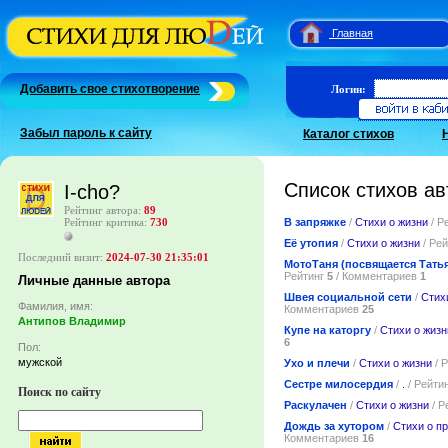
Главная
Добавить свое стихотворение
Логин:
Забыл пароль к сайту
Каталог стихов
Список стихов ав
I-cho?
Рейтинг автора:
89
В запряжке
/
Стихи о жизни
/ Р
Рейтинг критика:
730
Её утопия
/
Стихи о жизни
/ Ре
Последний визит:
2024-07-30 21:35:01
МотоТаня (посвящается Тать
Рейтинг
5
/ Комментариев
1
Личные данные автора
Швея социальной сети
/
Стих
Фамилия, имя:
Комментариев
25
Антипов Владимир
Купе на каторгу
/
Стихи о жизн
6
Пол:
мужской
Ухо и плечи
/
Стихи о жизни
/ 
Сестре милосердия
/
.
/ Рейти
Поиск по сайту
Раскулачен
/
Стихи о жизни
/ Р
Дождь за хутором
/
Стихи о п
Комментариев
16