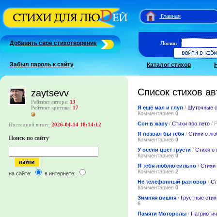
Главная
Добавить свое стихотворение
Логин:
Забыл пароль к сайту
Каталог стихов
Список стихов ав
zaytsevv
Рейтинг автора:
13
Я ещё мал и глуп
/
Шуточные с
Рейтинг критика:
17
Комментариев
0
Сон в жару
/
Стихи про лето
/ 
Последний визит:
2026-04-14 18:14:12
Я позвал бы тебя
/
Стихи о лю
Поиск по сайту
Комментариев
0
У осени цвет грусти
/
Стихи о
Комментариев
0
Я тебя люблю сильно
/
Стихи
Комментариев
2
на сайте:
в интернете:
Не телефонный разговор
/
Ст
Комментариев
0
Зимняя вишня
/
Грустные стих
6
Памяти Моторолы
/
Патриотич