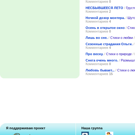
Комментариев
0
НЕСБЫВШЕЕСЯ ЛЕТО
/
Груст
Комментариев
2
Ночной дозор монтера.
/
Шуто
Комментариев
4
Осень в открытое окно
/
Стих
Комментариев
0
Лишь во сне.
/
Стихи о любви
/
Сезонные страдания Ольги.
Комментариев
4
Про весну.
/
Стихи о природе
/
Снега очень много.
/
Размышл
Комментариев
0
Любовь бывает...
/
Стихи о лю
Комментариев
15
Я поддерживаю проект
Наша группа